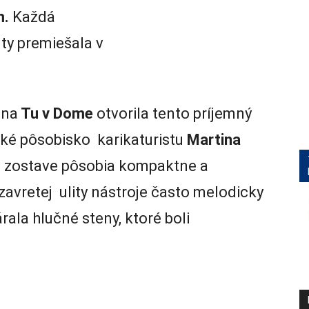
m.
Každá
nty premiešala v
ina
Tu v Dome
otvorila tento príjemný
ké pôsobisko karikaturistu
Martina
ej zostave pôsobia kompaktne a
zavretej ulity nástroje často melodicky
rala hlučné steny, ktoré boli