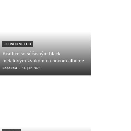
JEDNOU VETOU
Krallice so súčasným black
metalovým zvukom na novom albume
Redakcia
-
31. júla 2026