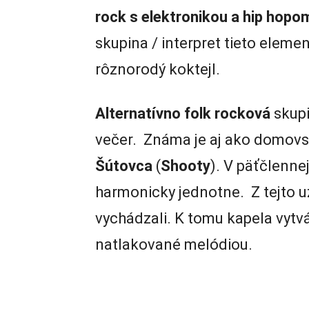
rock s elektronikou a hip hopo
skupina / interpret tieto eleme
rôznorodý koktejl.
Alternatívno
folk
rocková
skup
večer. Známa je aj ako domovs
Šútovca
(
Shooty
). V päťčlenn
harmonicky jednotne. Z tejto u
vychádzali. K tomu kapela vytvá
natlakované melódiou.