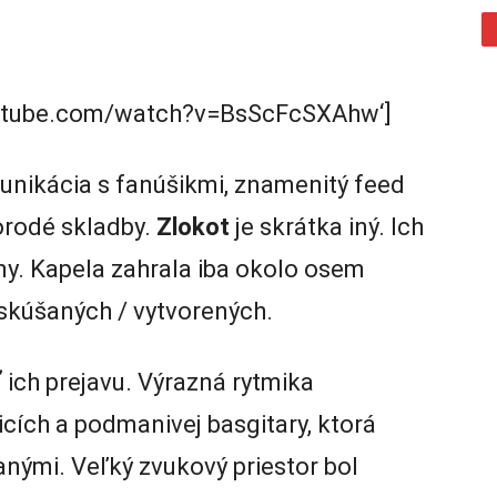
outube.com/watch?v=BsScFcSXAhw‘]
unikácia s fanúšikmi, znamenitý feed
orodé skladby.
Zlokot
je skrátka iný. Ich
vny. Kapela zahrala iba okolo osem
skúšaných / vytvorených.
 ich prejavu. Výrazná rytmika
cích a podmanivej basgitary, ktorá
anými. Veľký zvukový priestor bol