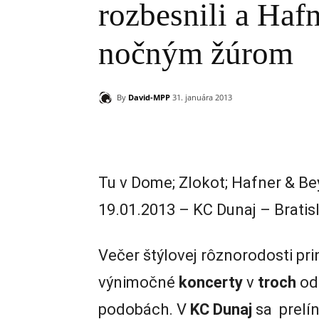
rozbesnili a Haf
nočným žúrom
By
David-MPP
31. januára 2013
Zdieľam
Tu v Dome; Zlokot; Hafner & B
19.01.2013 – KC Dunaj – Bratis
Večer štýlovej rôznorodosti pri
výnimočné
koncerty
v
troch
od
podobách. V
KC Dunaj
sa prelí