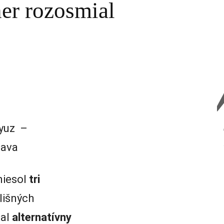
ner rozosmial
eyuz –
lava
niesol
tri
lišných
nal
alternatívny