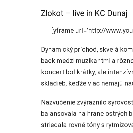
Zlokot – live in KC Dunaj
[yframe url=’http://www.y
Dynamický príchod, skvelá kom
back medzi muzikantmi a rôzn
koncert bol krátky, ale intenzí
skladieb, keďže viac nemajú na
Nazvučenie zvýraznilo syrovosť
balansovala na hrane ostrých bi
striedala rovné tóny s rytmizov