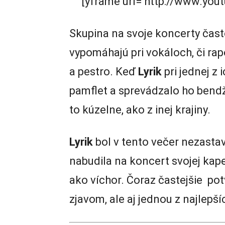
[yframe url=’http://www.y
Skupina na svoje koncerty čast
vypomáhajú pri vokáloch, či ra
a pestro. Keď
Lyrik
pri jednej z 
pamflet a sprevádzalo ho bendžo
to kúzelne, ako z inej krajiny.
Lyrik
bol v tento večer nezastav
nabudila na koncert svojej kape
ako víchor. Čoraz častejšie pot
zjavom, ale aj jednou z najlep