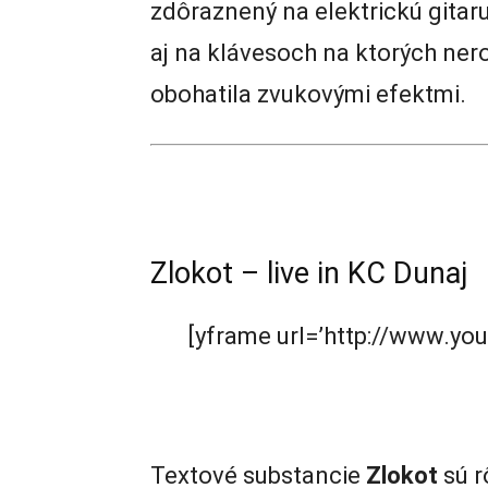
zdôraznený na elektrickú gitar
aj na klávesoch na ktorých nero
obohatila zvukovými efektmi.
Zlokot – live in KC Dunaj
[yframe url=’http://www.y
Textové substancie
Zlokot
sú r