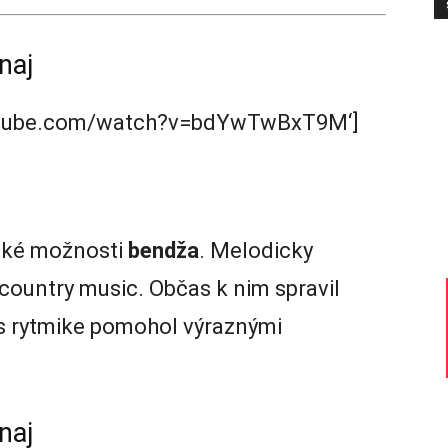
naj
outube.com/watch?v=bdYwTwBxT9M‘]
cké možnosti
bendža
. Melodicky
e country music. Občas k nim spravil
as rytmike pomohol výraznými
naj