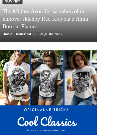
NOVINKY
The Mighty Avon Jnr sa zahryzol do
kultovej skladby Red Krayola z filmu
Born in Flames
Daniel Hevier ml.
-
6. augusta 2026