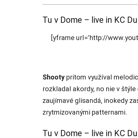
Tu v Dome – live in KC Du
[yframe url=’http://www.y
Shooty
pritom využíval melodi
rozkladal akordy, no nie v štýl
zaujímavé glisandá, inokedy z
zrytmizovanými patternami.
Tu v Dome – live in KC Du