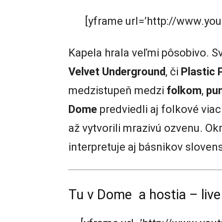
[yframe url=’http://www.y
Kapela hrala veľmi pôsobivo. S
Velvet Underground
, či
Plastic 
medzistupeň medzi
folkom
,
pu
Dome
predviedli aj folkové via
až vytvorili mrazivú ozvenu. O
interpretuje aj básnikov sloven
Tu v Dome a hostia – live