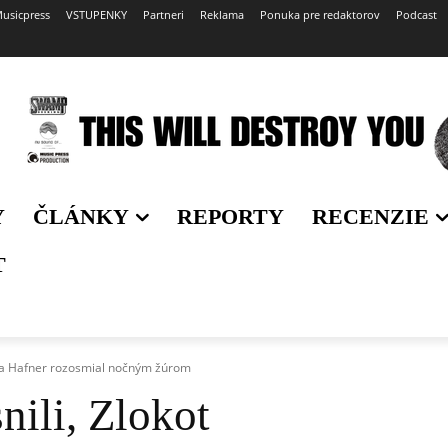
usicpress
VSTUPENKY
Partneri
Reklama
Ponuka pre redaktorov
Podcast
Y
ČLÁNKY
REPORTY
RECENZIE
T
li a Hafner rozosmial nočným žúrom
ili, Zlokot