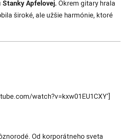
u
Stanky Apfelovej.
Okrem gitary hrala
bila široké, ale užšie harmónie, ktoré
outube.com/watch?v=kxw01EU1CXY‘]
ôznorodé. Od korporátneho sveta