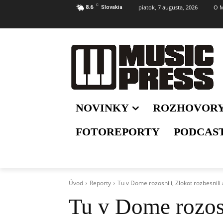
C
piatok, 7 augusta, 2026
O M
8.6
Slovakia
NOVINKY
ROZHOVOR
FOTOREPORTY
PODCAS
Úvod
Reporty
Tu v Dome rozosnili, Zlokot rozbesni
Tu v Dome rozosn