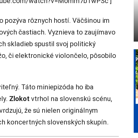
outube.com/watch?v=Momm7bTwPSc‘]
o pozýva rôznych hostí. Väčšinou im
pových častiach. Vyznieva to zaujímavo
ich skladieb spustil svoj politický
, či elektronické violončelo, pôsobilo
iteľný. Táto miniepizóda ho iba
ly.
Zlokot
vtrhol na slovenskú scénu,
vrdzujú, že sú nielen originálnym
ších koncertných slovenských skupín.