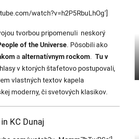
outube.com/watch?v=h2P5RbuLhOg‘]
vojou tvorbou pripomenuli neskorý
People of the Universe
. Pôsobili ako
nkom
a
alternatívnym rockom
.
Tu v
chlasy v ktorých štafetovo postupovali,
krem vlastných textov kapela
skej moderny, či svetových klasikov.
 in KC Dunaj