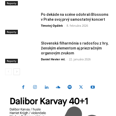
Reporty
Po dekáde na scéne odohrali Blossoms
v Prahe svoj prvý samostatný koncert
Timotej Opálek
-
8. februára 2026
Reporty
Slovenská filharmónia s radosťou z hry,
ženským elementom aj priezračným
organovým zvukom
Daniel Hevier ml.
-
22. januára 2026
Reporty