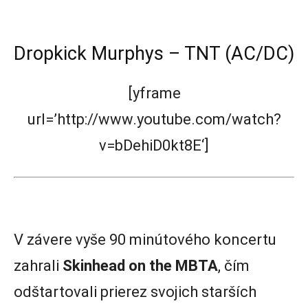
Dropkick Murphys – TNT (AC/DC)
[yframe
url=’http://www.youtube.com/watch?
v=bDehiD0kt8E‘]
V závere vyše 90 minútového koncertu
zahrali
Skinhead on the MBTA
, čím
odštartovali prierez svojich starších