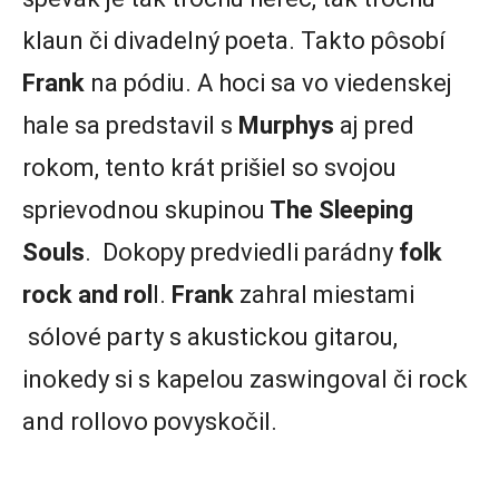
klaun či divadelný poeta. Takto pôsobí
Frank
na pódiu. A hoci sa vo viedenskej
hale sa predstavil s
Murphys
aj pred
rokom, tento krát prišiel so svojou
sprievodnou skupinou
The Sleeping
Souls
. Dokopy predviedli parádny
folk
rock and rol
l.
Frank
zahral miestami
sólové party s akustickou gitarou,
inokedy si s kapelou zaswingoval či rock
and rollovo povyskočil.