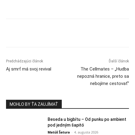
Predchádzajúci článok
Ďalší článok
Aj smrť má svoj revival
The Cellmates – „Hudba
nepozná hranice, preto sa
nebojíme cestovať“
MOHLO BY ŤA ZAUJÍMAŤ
Beseda u bigbítu – Od punku po ambient
pod jedným šapitó
Matúš Šatura
-
4. augusta 2026