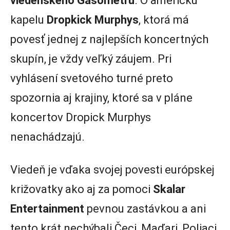
viedenského Gasometru
. O americkú
kapelu
Dropkick Murphys
, ktorá má
povesť jednej z najlepších koncertných
skupín, je vždy veľký záujem. Pri
vyhlásení svetového turné preto
spozornia aj krajiny, ktoré sa v pláne
koncertov Dropick Murphys
nenachádzajú.
Viedeň je vďaka svojej povesti európskej
križovatky ako aj za pomoci
Skalar
Entertainment
pevnou zastávkou a ani
tento krát nechýbali Čeci, Maďari, Poliaci,