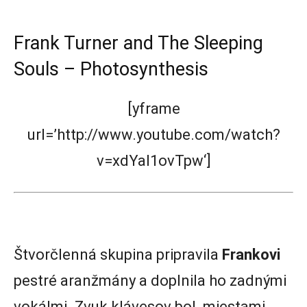
Frank Turner and The Sleeping
Souls – Photosynthesis
[yframe
url=’http://www.youtube.com/watch?
v=xdYaI1ovTpw‘]
Štvorčlenná skupina pripravila
Frankovi
pestré aranžmány a doplnila ho zadnými
vokálmi. Zvuk klávesov bol miestami