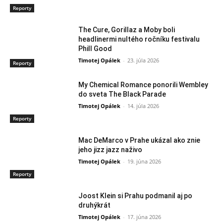
Reporty
The Cure, Gorillaz a Moby boli
headlinermi nultého ročníku festivalu
Phill Good
Timotej Opálek
-
23. júla 2026
Reporty
My Chemical Romance ponorili Wembley
do sveta The Black Parade
Timotej Opálek
-
14. júla 2026
Reporty
Mac DeMarco v Prahe ukázal ako znie
jeho jizz jazz naživo
Timotej Opálek
-
19. júna 2026
Reporty
Joost Klein si Prahu podmanil aj po
druhýkrát
Timotej Opálek
-
17. júna 2026