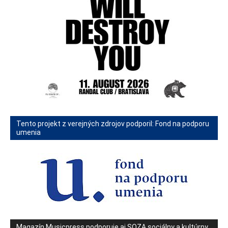
Tento projekt z verejných zdrojov podporil: Fond na podporu
umenia
Magazín Musicpress podporuje aj SOZA sociálny a kultúrny