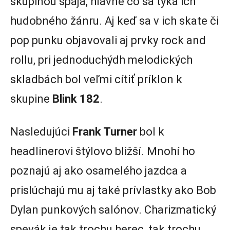
skupinou spája, hlavne čo sa týka ich
hudobného žánru. Aj keď sa v ich skate či
pop punku objavovali aj prvky rock and
rollu, pri jednoduchýdh melodických
skladbách bol veľmi cítiť príklon k
skupine
Blink 182
.
Nasledujúci
Frank Turner
bol k
headlinerovi štýlovo bližší. Mnohí ho
poznajú aj ako osamelého jazdca a
prislúchajú mu aj také prívlastky ako Bob
Dylan punkových salónov. Charizmatický
spevák je tak trochu herec, tak trochu