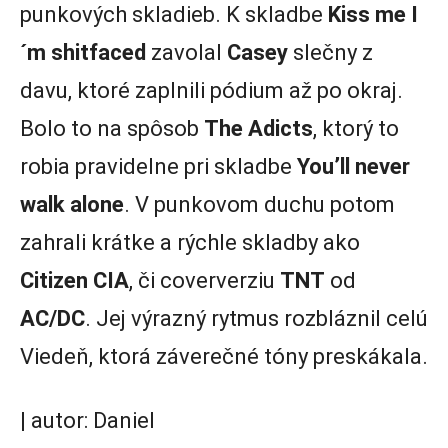
punkových skladieb. K skladbe
Kiss me I
´m shitfaced
zavolal
Casey
slečny z
davu, ktoré zaplnili pódium až po okraj.
Bolo to na spôsob
The Adicts
, ktorý to
robia pravidelne pri skladbe
You’ll never
walk alone
. V punkovom duchu potom
zahrali krátke a rýchle skladby ako
Citizen CIA
, či coververziu
TNT
od
AC/DC
. Jej výrazný rytmus rozbláznil celú
Viedeň, ktorá záverečné tóny preskákala.
| autor: Daniel