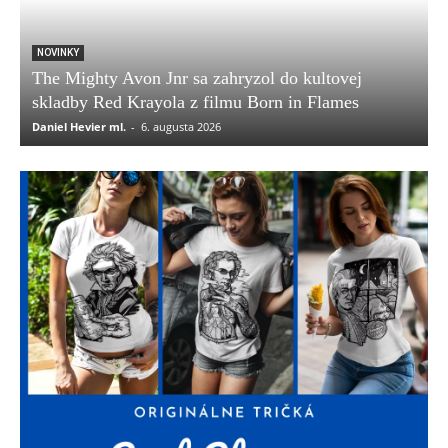
NOVINKY
The Mighty Avon Jnr sa zahryzol do kultovej
skladby Red Krayola z filmu Born in Flames
Daniel Hevier ml.
-
6. augusta 2026