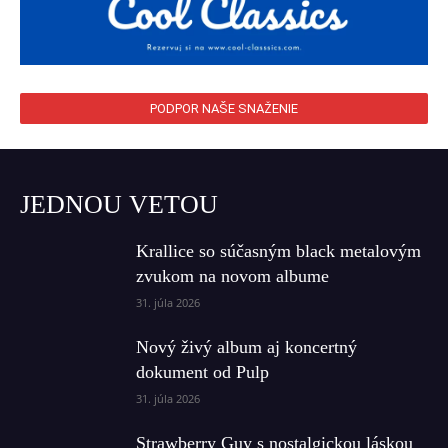
PODPOR NAŠE SNAŽENIE
JEDNOU VETOU
Krallice so súčasným black metalovým
zvukom na novom albume
31. júla 2026
Nový živý album aj koncertný
dokument od Pulp
31. júla 2026
Strawberry Guy s nostalgickou láskou