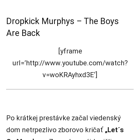
Dropkick Murphys – The Boys
Are Back
[yframe
url=’http://www.youtube.com/watch?
v=woKRAyhxd3E‘]
Po krátkej prestávke začal viedenský
dom netrpezlivo zborovo kričať
„Let´s