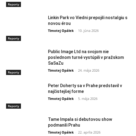
Reporty
Linkin Park vo Viedni prepojili nostalgiu s
novou érou
Timotej Opálek
-
10. júna 2026
Reporty
Public Image Ltd na svojom nie
poslednom turné vystúpili v pražskom
SaSaZu
Timotej Opálek
-
24. mája 2026
Reporty
Peter Doherty sa v Prahe predstavil v
najčistejšej forme
Timotej Opálek
-
5. mája 2026
Reporty
Tame Impala si debutovou show
podmanili Prahu
Timotej Opálek
-
22. apríla 2026