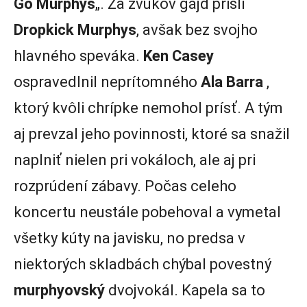
Go Murphys
„. Za zvukov gájd prišli
Dropkick
Murphys
, avšak bez svojho
hlavného speváka.
Ken Casey
ospravedlnil neprítomného
Ala
Barra
,
ktorý kvôli chrípke nemohol prísť. A tým
aj prevzal jeho povinnosti, ktoré sa snažil
naplniť nielen pri vokáloch, ale aj pri
rozprúdení zábavy. Počas celeho
koncertu neustále pobehoval a vymetal
všetky kúty na javisku, no predsa v
niektorých skladbách chýbal povestný
murphyovský
dvojvokál. Kapela sa to