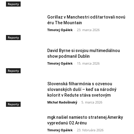
Reporty
Gorillaz v Manchestri odštartovali novú
éru The Mountain
Timotej Opálek
-
23. marca 2026
Reporty
David Byrne si svojou multimediálnou
show podmanil Dublin
Timotej Opálek
-
15. marca 2026
Reporty
Slovenská filharmónia s ozvenou
slovanských duší – keď sa národný
kolorit v Redute stáva svetovým
Michal Radošinský
-
5. marca 2026
Reporty
mgk našiel namiesto stratenej Ameriky
vypredanú O2 Arénu
Timotej Opálek
-
23. februára 2026