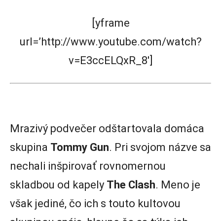
[yframe
url=’http://www.youtube.com/watch?
v=E3ccELQxR_8′]
Mrazivý podvečer odštartovala domáca
skupina
Tommy Gun
. Pri svojom názve sa
nechali inšpirovať rovnomernou
skladbou od kapely
The Clash
. Meno je
však jediné, čo ich s touto kultovou