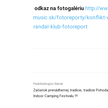
odkaz na fotogalériu
http://w
music.sk/fotoreporty/konflikt-
randal-klub-fotoreport
Zdieľam
Predchádzajúci článok
Začiatok prenádhernej tradície, tradície Pohod
Indoor Camping Festivalu !!!