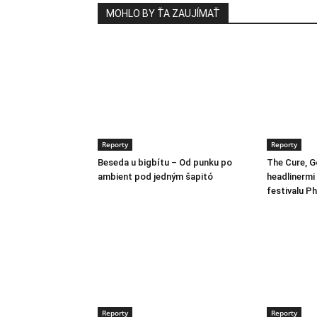
MOHLO BY ŤA ZAUJÍMAŤ
Reporty
Reporty
Beseda u bigbítu – Od punku po
The Cure, Go
ambient pod jedným šapitó
headlinermi
festivalu Ph
Reporty
Reporty