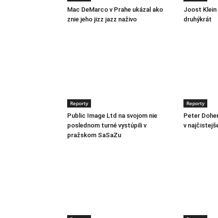
Mac DeMarco v Prahe ukázal ako
Joost Klein
znie jeho jizz jazz naživo
druhýkrát
Reporty
Reporty
Public Image Ltd na svojom nie
Peter Doher
poslednom turné vystúpili v
v najčistejš
pražskom SaSaZu