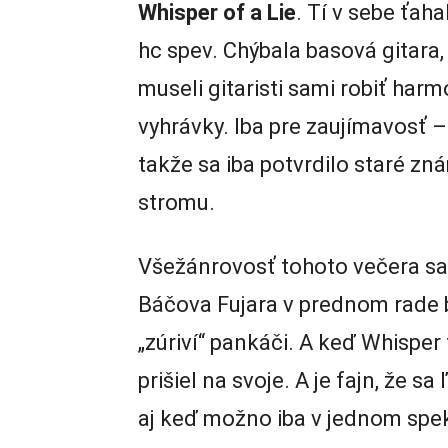
Whisper of a Lie
. Tí v sebe ťaha
hc spev. Chýbala basová gitara,
museli gitaristi sami robiť har
vyhrávky. Iba pre zaujímavosť –
takže sa iba potvrdilo staré zn
stromu.
Všežánrovosť tohoto večera sa 
Báčova Fujara v prednom rade bo
„zúriví“ pankáči. A keď Whisper 
prišiel na svoje. A je fajn, že 
aj keď možno iba v jednom spe