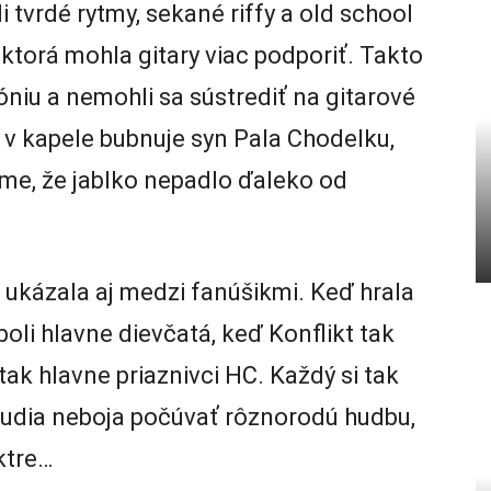
li tvrdé rytmy, sekané riffy a old school
 ktorá mohla gitary viac podporiť. Takto
móniu a nemohli sa sústrediť na gitarové
 v kapele bubnuje syn Pala Chodelku,
áme, že jablko nepadlo ďaleko od
ukázala aj medzi fanúšikmi. Keď hrala
li hlavne dievčatá, keď Konflikt tak
tak hlavne priaznivci HC. Každý si tak
sa ľudia neboja počúvať rôznorodú hudbu,
ktre…