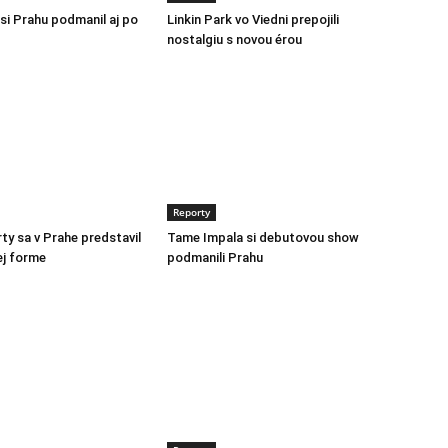
 si Prahu podmanil aj po
Linkin Park vo Viedni prepojili
nostalgiu s novou érou
Reporty
ty sa v Prahe predstavil
Tame Impala si debutovou show
ej forme
podmanili Prahu