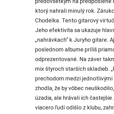
predovšetkým na predposlené d
ktorý nahrali minulý rok. Záruk
Chodelka. Tento gitarový virtu
Jeho efektivita sa ukazuje hlavn
„nahrávkach“ k Juryho gitare. A
poslednom albume príliš priamo
odprezentované. Na záver tak
mix štyroch starších skladieb. „
prechodom medzi jednotlivými 
zhodla, že by vôbec neuškodilo,
úzadia, ale hrávali ich častejši
viacero ľudí odišlo z klubu, za