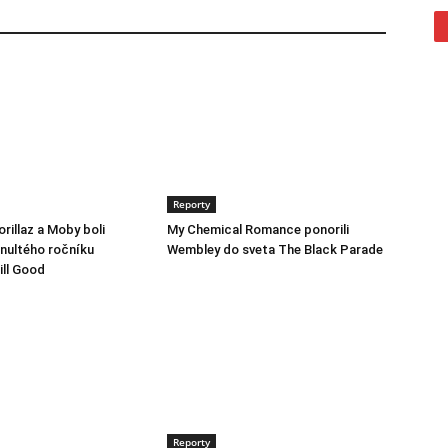
Reporty
rillaz a Moby boli
My Chemical Romance ponorili
 nultého ročníku
Wembley do sveta The Black Parade
ill Good
Reporty