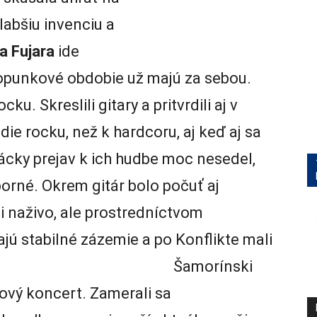
labšiu invenciu a
a Fujara
ide
opunkové obdobie už majú za sebou.
ku. Skreslili gitary a pritvrdili aj v
ndie rocku, než k hardcoru, aj keď aj sa
ácky prejav k ich hudbe moc nesedel,
orné. Okrem gitár bolo počuť aj
i naživo, ale prostredníctvom
ú stabilné zázemie a po Konflikte mali
odozvu. Šamorínski
nový koncert. Zamerali sa