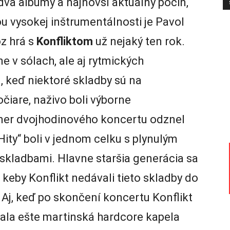
va albumy a najnovší aktuálny počin,
ou vysokej inštrumentálnosti je Pavol
óz hrá s
Konfliktom
už nejaký ten rok.
e v sólach, ale aj rytmických
j, keď niektoré skladby sú na
čiare, naživo boli výborne
mer dvojhodinového koncertu odznel
Hity“ boli v jednom celku s plynulým
skladbami. Hlavne staršia generácia sa
 keby Konflikt nedávali tieto skladby do
e. Aj, keď po skončení koncertu Konflikt
hrala ešte martinská hardcore kapela