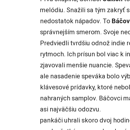
melódiu. Snažili sa tým zakryť s
nedostatok nápadov. To
Báčov
správnejším smerom. Svoje ne
Predviedli tvrdšiu odnož indie roc
rytmoch. Ich prísun bol viac k i
zjavovali menšie nuancie. Spev
ale nasadenie speváka bolo výb
klávesové prídavky, ktoré nebol
nahraných samplov. Báčovci maj
asi najväčšiu 
pankáči uhrali skoro dvoj hodi