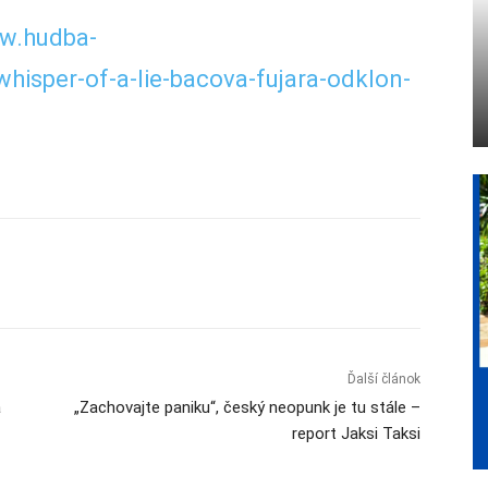
ww.hudba-
whisper-of-a-lie-bacova-fujara-odklon-
Ďalší článok
a
„Zachovajte paniku“, český neopunk je tu stále –
report Jaksi Taksi