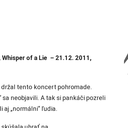
, Whisper of a Lie – 21.12. 2011,
i držal tento koncert pohromade.
a neobjavili. A tak si
pankáči pozreli
i aj „normálni“ ľudia.
 skúšala uhrať na