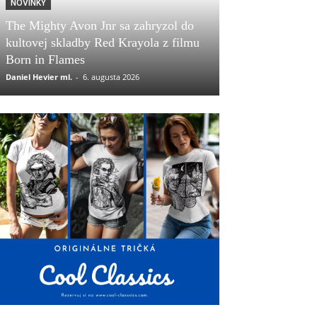
NOVINKY
The Mighty Avon Jnr sa zahryzol do
kultovej skladby Red Krayola z filmu
Born in Flames
Daniel Hevier ml.
-
6. augusta 2026