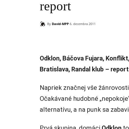
report
By
David-MPP
6. decembra 2011
Zdieľam
Odklon, Báčova Fujara, Konflikt
Bratislava, Randal klub – report
Napriek značnej vše žánrovost
Očakávané hudobné „nepokoje“ s
alternatívu, a na punk sa zabavil
Prvá skupina, domáci
Odklon
to