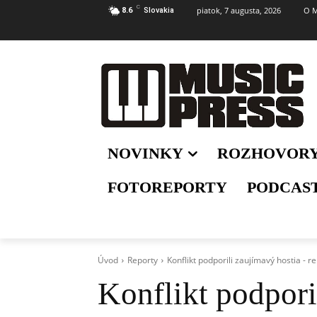
C
piatok, 7 augusta, 2026
O M
8.6
Slovakia
NOVINKY
ROZHOVOR
FOTOREPORTY
PODCAS
Úvod
Reporty
Konflikt podporili zaujímavý hostia - r
Konflikt podpori