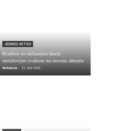
JEDNOU VETOU
Krallice so súčasným black
metalovým zvukom na novom albume
Redakcia
-
31. júla 2026