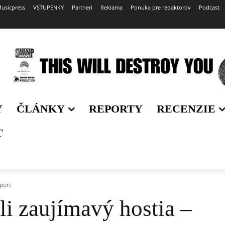
usicpress
VSTUPENKY
Partneri
Reklama
Ponuka pre redaktorov
Podcast
Y
ČLÁNKY
REPORTY
RECENZIE
T
eport
li zaujímavý hostia –