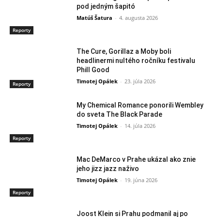
pod jedným šapitó
Matúš Šatura
-
4. augusta 2026
Reporty
The Cure, Gorillaz a Moby boli
headlinermi nultého ročníku festivalu
Phill Good
Timotej Opálek
-
23. júla 2026
Reporty
My Chemical Romance ponorili Wembley
do sveta The Black Parade
Timotej Opálek
-
14. júla 2026
Reporty
Mac DeMarco v Prahe ukázal ako znie
jeho jizz jazz naživo
Timotej Opálek
-
19. júna 2026
Reporty
Joost Klein si Prahu podmanil aj po