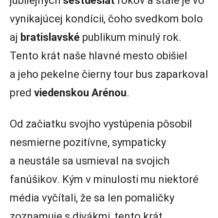
jubilejných
šesťdesiat
rokov a stále je vo
vynikajúcej kondícii, čoho svedkom bolo
aj
bratislavské
publikum minulý rok.
Tento krát naše hlavné mesto obišiel
a jeho pekelne čierny tour bus zaparkoval
pred
viedenskou Arénou
.
Od začiatku svojho vystúpenia pôsobil
nesmierne pozitívne, sympaticky
a neustále sa usmieval na svojich
fanúšikov. Kým v minulosti mu niektoré
média vyčítali, že sa len pomaličky
zoznamuje s divákmi, tento krát