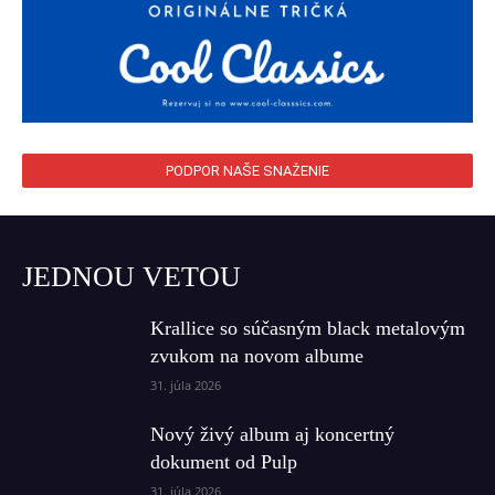
PODPOR NAŠE SNAŽENIE
JEDNOU VETOU
Krallice so súčasným black metalovým
zvukom na novom albume
31. júla 2026
Nový živý album aj koncertný
dokument od Pulp
31. júla 2026