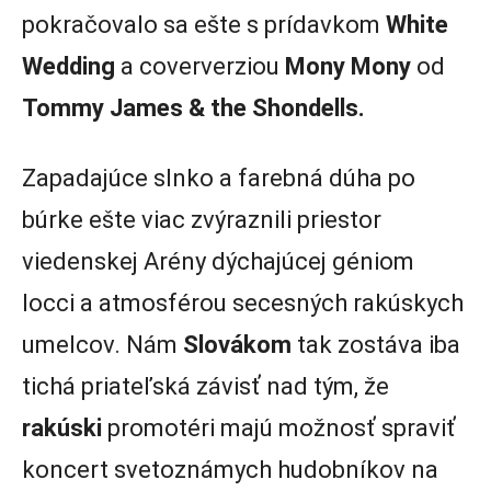
pokračovalo sa ešte s prídavkom
White
Wedding
a coververziou
Mony Mony
od
Tommy James & the Shondells.
Zapadajúce slnko a farebná dúha po
búrke ešte viac zvýraznili priestor
viedenskej Arény dýchajúcej géniom
locci a atmosférou secesných rakúskych
umelcov. Nám
Slovákom
tak zostáva iba
tichá priateľská závisť nad tým, že
rakúski
promotéri majú možnosť spraviť
koncert svetoznámych hudobníkov na