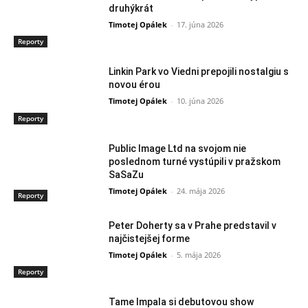
druhýkrát
Timotej Opálek
-
17. júna 2026
Reporty
Linkin Park vo Viedni prepojili nostalgiu s
novou érou
Timotej Opálek
-
10. júna 2026
Reporty
Public Image Ltd na svojom nie
poslednom turné vystúpili v pražskom
SaSaZu
Timotej Opálek
-
24. mája 2026
Reporty
Peter Doherty sa v Prahe predstavil v
najčistejšej forme
Timotej Opálek
-
5. mája 2026
Reporty
Tame Impala si debutovou show