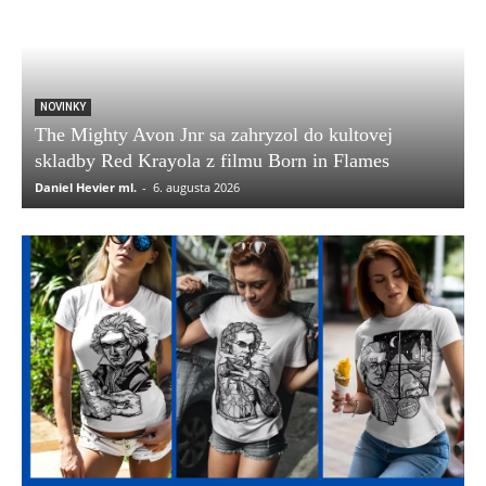
NOVINKY
The Mighty Avon Jnr sa zahryzol do kultovej
skladby Red Krayola z filmu Born in Flames
Daniel Hevier ml.
-
6. augusta 2026