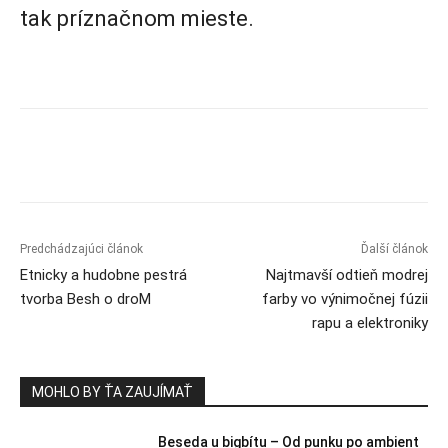
tak príznačnom mieste.
Predchádzajúci článok
Ďalší článok
Etnicky a hudobne pestrá
Najtmavší odtieň modrej
tvorba Besh o droM
farby vo výnimočnej fúzii
rapu a elektroniky
MOHLO BY ŤA ZAUJÍMAŤ
Beseda u bigbítu – Od punku po ambient