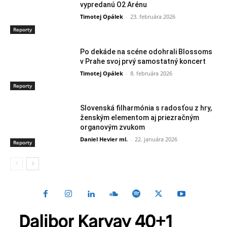
vypredanú O2 Arénu
Timotej Opálek
-
23. februára 2026
Reporty
Po dekáde na scéne odohrali Blossoms
v Prahe svoj prvý samostatný koncert
Timotej Opálek
-
8. februára 2026
Reporty
Slovenská filharmónia s radosťou z hry,
ženským elementom aj priezračným
organovým zvukom
Daniel Hevier ml.
-
22. januára 2026
Reporty