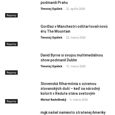
podmanili Prahu
Timotej Opálek
-
22. apríla 2026
Reporty
Gorillaz v Manchestri odštartovali novú
éru The Mountain
Timotej Opálek
-
23. marca 2026
Reporty
David Byrne si svojou multimediálnou
show podmanil Dublin
Timotej Opálek
-
15. marca 2026
Reporty
Slovenská filharmónia s ozvenou
slovanských duší – keď sa národný
kolorit v Redute stáva svetovým
Michal Radošinský
-
5. marca 2026
Reporty
mgk našiel namiesto stratenej Ameriky