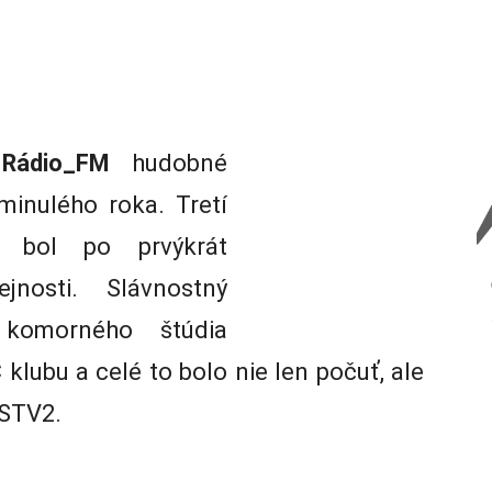
o
Rádio_FM
hudobné
minulého roka. Tretí
bol po prvýkrát
ejnosti. Slávnostný
 komorného štúdia
lubu a celé to bolo nie len počuť, ale
 STV2.