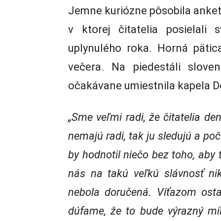
Jemne kuriózne pôsobila anke
v ktorej čitatelia posielal
uplynulého roka. Horná pätic
večera. Na piedestáli slove
očakávane umiestnila kapela
„Sme veľmi radi, že čitatelia d
nemajú radi, tak ju sledujú a po
by hodnotil niečo bez toho, aby 
nás na takú veľkú slávnosť n
nebola doručená. Víťazom osta
dúfame, že to bude výrazný míl