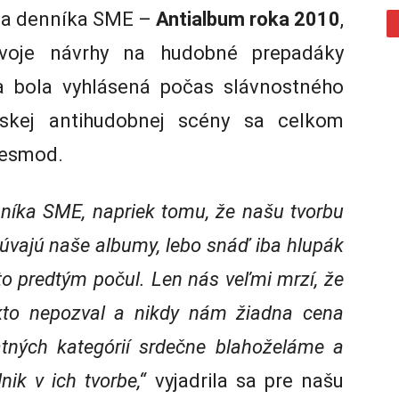
ta denníka SME –
Antialbum roka 2010
,
i svoje návrhy na hudobné prepadáky
a bola vyhlásená počas slávnostného
nskej antihudobnej scény sa celkom
 Desmod.
enníka SME, napriek tomu, že našu tvorbu
čúvajú naše albumy, lebo snáď iba hlupák
to predtým počul. Len nás veľmi mrzí, že
ikto nepozval a nikdy nám žiadna cena
tných kategórií srdečne blahoželáme a
nik v ich tvorbe,“
vyjadrila sa pre našu