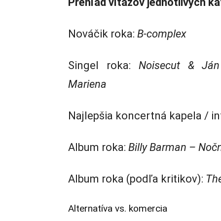
Prehľad víťazov jednotlivých ka
Nováčik roka:
B-complex
Singel roka:
Noisecut & Ján
Mariena
Najlepšia koncertná kapela / in
Album roka:
Billy Barman – Nočn
Album roka (podľa kritikov):
The
Alternatíva vs. komercia