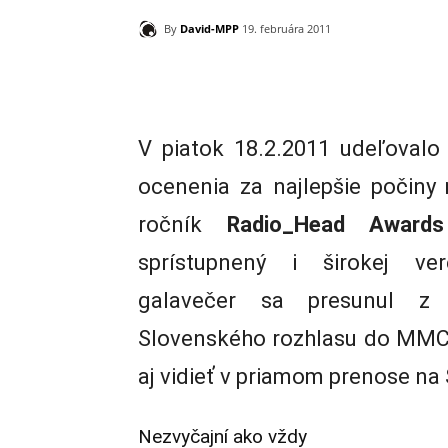
By
David-MPP
19. februára 2011
Zdieľam
V piatok 18.2.2011 udeľoval
ocenenia za najlepšie počiny 
ročník
Radio_Head Awards
sprístupnený i širokej ver
galavečer sa presunul z
Slovenského rozhlasu do MMC k
aj vidieť v priamom prenose na
Nezvyčajní ako vždy