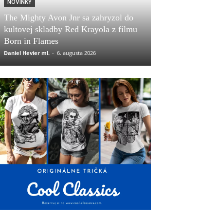
NOVINKY
The Mighty Avon Jnr sa zahryzol do
kultovej skladby Red Krayola z filmu
Born in Flames
Daniel Hevier ml.
-
6. augusta 2026