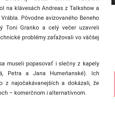
ol na klávesách Andreas z Talkshow a
fa Vrábla. Pôvodne avizovaného Beneho
cký Toni Granko a celý večer uzavreli
echnické problémy zaťažovali vo väčšej
sa museli popasovať i slečny z kapely
á, Petra a Jana Humeňanské). Ich
no z najočakávanejších a dokázali, že
och – komerčnom i alternatívnom.