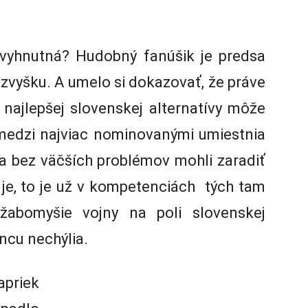
evyhnutná? Hudobný fanúšik je predsa
 zvyšku. A umelo si dokazovať, že práve
najlepšej slovenskej alternatívy môže
 medzi najviac nominovanými umiestnia
ia bez väčších problémov mohli zaradiť
e je, to je už v kompetenciách tých tam
žabomyšie vojny na poli slovenskej
ncu nechýlia.
priek