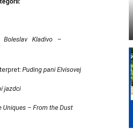
tegórii:
 Boleslav Kladivo –
terpret:
Puding pani Elvisovej
í jazdci
 Uniques – From the Dust