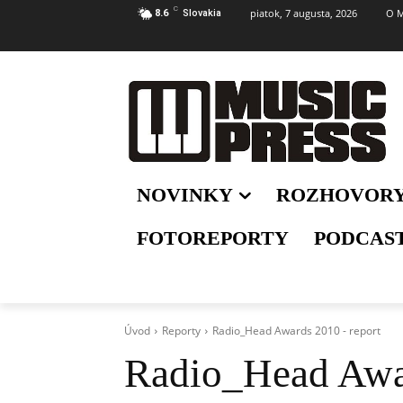
C
piatok, 7 augusta, 2026
O M
8.6
Slovakia
NOVINKY
ROZHOVOR
FOTOREPORTY
PODCAS
Úvod
Reporty
Radio_Head Awards 2010 - report
Radio_Head Awar