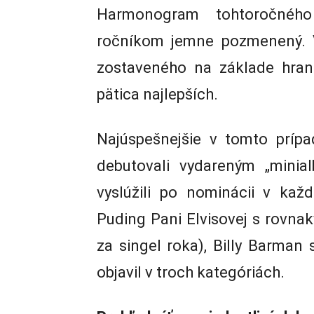
Harmonogram tohtoročného
ročníkom jemne pozmenený. V
zostaveného na základe hrano
pätica najlepších.
Najúspešnejšie v tomto príp
debutovali vydareným „minia
vyslúžili po nominácii v každ
Puding Pani Elvisovej s rovn
za singel roka), Billy Barma
objavil v troch kategóriách.