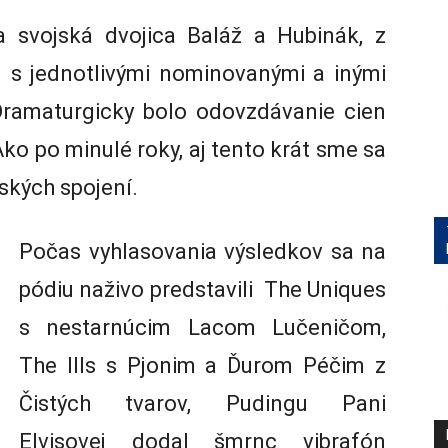
 svojská dvojica Baláž a Hubinák, z
 s jednotlivými nominovanými a inými
Dramaturgicky bolo odovzdávanie cien
ko po minulé roky, aj tento krát sme sa
ských spojení.
Počas vyhlasovania výsledkov sa na
pódiu naživo predstavili The Uniques
s nestarnúcim Lacom Lučeničom,
The Ills s Pjonim a Ďurom Péčim z
Čistých tvarov, Pudingu Pani
Elvisovej dodal šmrnc vibrafón