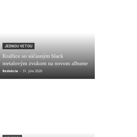
JEDNOU VETOU
Krallice so súčasným black
metalovým zvukom na novom albume
Redakcia
-
31. júla 2026