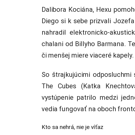
Dalibora Kociána, Hexu pomoh
Diego si k sebe prizvali Joze
nahradil elektronicko-akusti
chalani od Billyho Barmana. T
či menšej miere viaceré kapely.
So štrajkujúcimi odposluchmi 
The Cubes (Katka Knechtov
vystúpenie patrilo medzi jed
vedia fungovať na oboch front
Kto sa nehrá, nie je víťaz