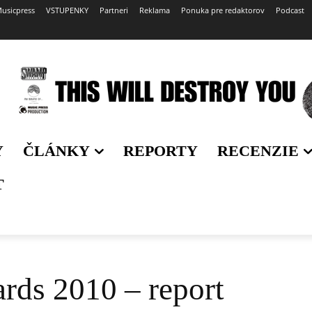
usicpress
VSTUPENKY
Partneri
Reklama
Ponuka pre redaktorov
Podcast
Y
ČLÁNKY
REPORTY
RECENZIE
T
ds 2010 – report