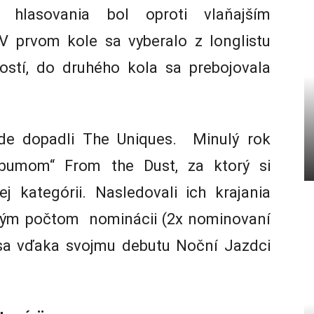
 hlasovania bol oproti vlaňajším
 prvom kole sa vyberalo z longlistu
stí, do druhého kola sa prebojovala
ade dopadli The Uniques. Minulý rok
lbumom“ From the Dust, za ktorý si
ej kategórii. Nasledovali ich krajania
akým počtom nominácii (2x nominovaní
n sa vďaka svojmu debutu Noční Jazdci