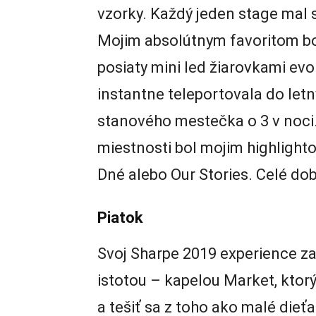
vzorky. Každý jeden stage mal s
Mojim absolútnym favoritom bol
posiaty mini led žiarovkami ev
instantne teleportovala do le
stanového mestečka o 3 v noci.
miestnosti bol mojim highlighto
Dné alebo Our Stories. Celé dob
Piatok
Svoj Sharpe 2019 experience 
istotou – kapelou Market, ktor
a tešiť sa z toho ako malé dieť