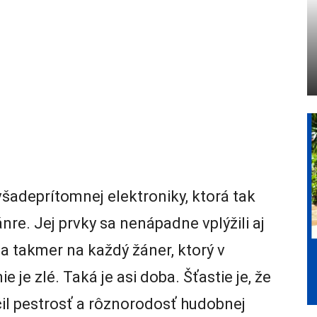
všadeprítomnej elektroniky, ktorá tak
nre. Jej prvky sa nenápadne vplýžili aj
sa takmer na každý žáner, ktorý v
e je zlé. Taká je asi doba. Šťastie je, že
čil pestrosť a rôznorodosť hudobnej