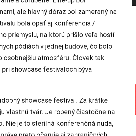
náme a obľúbené. Line-up bol
ami, ale hlavný dôraz bol zameraný na
ivalu bola opäť aj konferencia /
o priemyslu, na ktorú prišlo veľa hostí
mych pódiách v jednej budove, čo bolo
lo osobnejšiu atmosféru. Človek tak
 pri showcase festivaloch býva
hudobný showcase festival. Za krátke
oju vlastnú tvár. Je robený čiastočne na
o. Nie je to sterilná konferenčná nuda,
 práve preto očaruje aj zahraničných