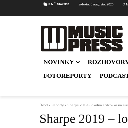
C
sobota, 8 augusta, 2026
O M
8.6
Slovakia
NOVINKY
ROZHOVOR
FOTOREPORTY
PODCAS
Úvod
Reporty
Sharpe 2019 - lokálna srdcovka na eu
Sharpe 2019 – lo