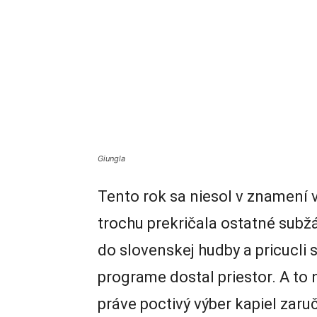
Giungla
Tento rok sa niesol v znamení 
trochu prekričala ostatné subžá
do slovenskej hudby a pricucli 
programe dostal priestor. A to ni
práve poctivý výber kapiel zaru