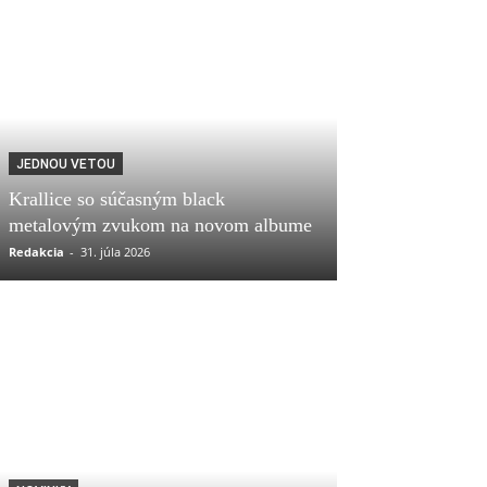
JEDNOU VETOU
Krallice so súčasným black
metalovým zvukom na novom albume
Redakcia
-
31. júla 2026