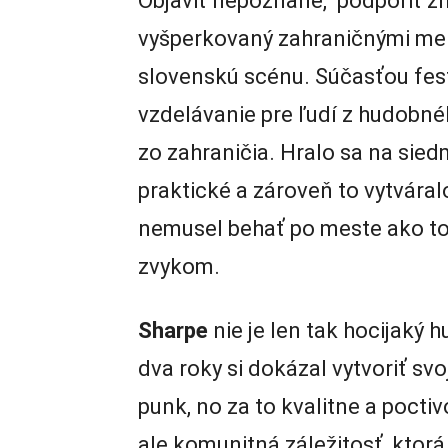
Objaviť nepoznané, podporiť z
vyšperkovaný zahraničnými men
slovenskú scénu. Súčasťou fest
vzdelávanie pre ľudí z hudobnéh
zo zahraničia. Hralo sa na sied
praktické a zároveň to vytvára
nemusel behať po meste ako to
zvykom.
Sharpe
nie je len tak hocijaký 
dva roky si dokázal vytvoriť sv
punk, no za to kvalitne a poctiv
ale komunitná záležitosť, ktorá