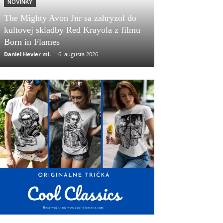
NOVINKY
The Mighty Avon Jnr sa zahryzol do
kultovej skladby Red Krayola z filmu
Born in Flames
Daniel Hevier ml.
-
6. augusta 2026