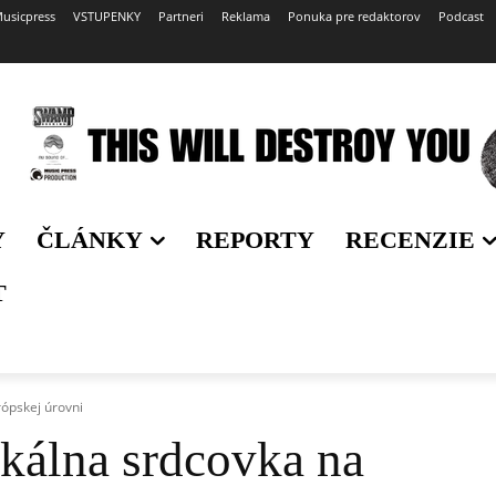
usicpress
VSTUPENKY
Partneri
Reklama
Ponuka pre redaktorov
Podcast
Y
ČLÁNKY
REPORTY
RECENZIE
T
rópskej úrovni
kálna srdcovka na