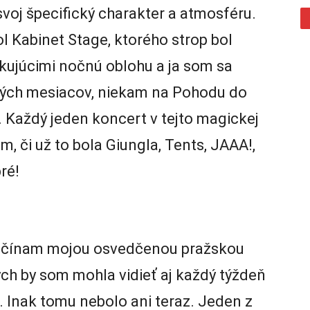
voj špecifický charakter a atmosféru.
 Kabinet Stage, ktorého strop bol
okujúcimi nočnú oblohu a ja som sa
tných mesiacov, niekam na Pohodu do
 Každý jeden koncert v tejto magickej
m, či už to bola Giungla, Tents, JAAA!,
ré!
začínam mojou osvedčenou pražskou
ých by som mohla vidieť aj každý týždeň
a. Inak tomu nebolo ani teraz. Jeden z