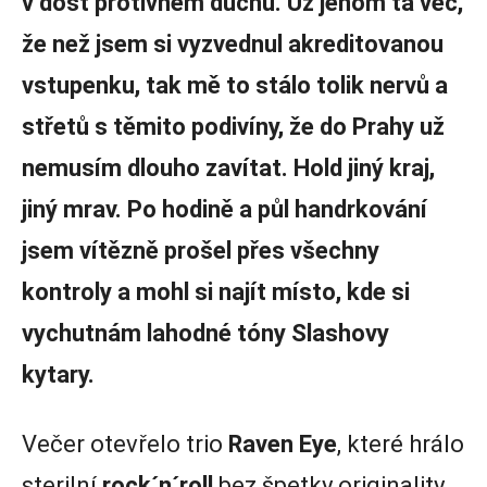
v dost protivném duchu. Už jenom ta věc,
že než jsem si vyzvednul akreditovanou
vstupenku, tak mě to stálo tolik nervů a
střetů s těmito podivíny, že do Prahy už
nemusím dlouho zavítat. Hold jiný kraj,
jiný mrav. Po hodině a půl handrkování
jsem vítězně prošel přes všechny
kontroly a mohl si najít místo, kde si
vychutnám lahodné tóny Slashovy
kytary.
Večer otevřelo trio
Raven Eye
, které hrálo
sterilní
rock´n´roll
bez špetky originality.