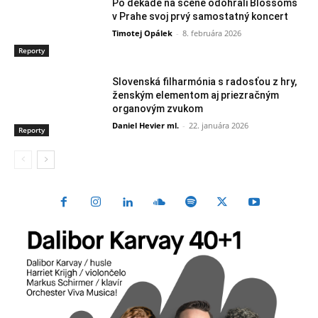
Po dekáde na scéne odohrali Blossoms
v Prahe svoj prvý samostatný koncert
Timotej Opálek
-
8. februára 2026
Reporty
Slovenská filharmónia s radosťou z hry,
ženským elementom aj priezračným
organovým zvukom
Daniel Hevier ml.
-
22. januára 2026
Reporty