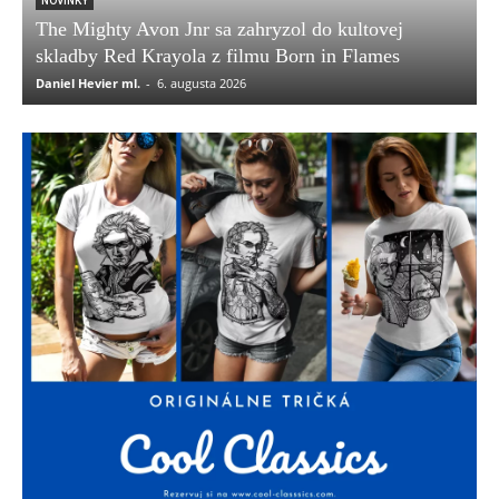
NOVINKY
The Mighty Avon Jnr sa zahryzol do kultovej
skladby Red Krayola z filmu Born in Flames
Daniel Hevier ml.
-
6. augusta 2026