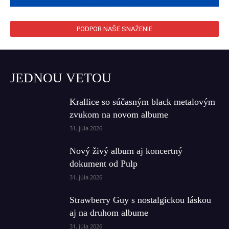
PODPOR NAŠE SNAŽENIE
JEDNOU VETOU
Krallice so súčasným black metalovým
zvukom na novom albume
31. júla 2026
Nový živý album aj koncertný
dokument od Pulp
31. júla 2026
Strawberry Guy s nostalgickou láskou
aj na druhom albume
31. júla 2026