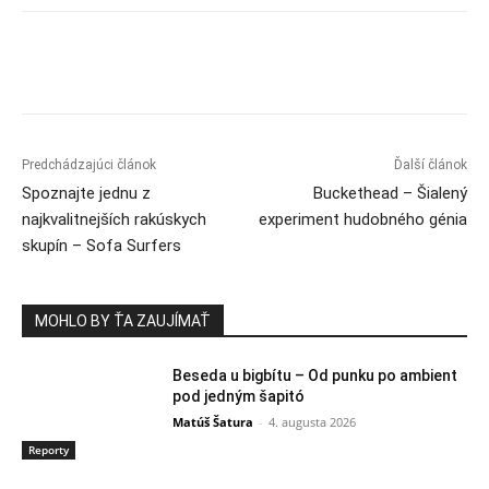
Predchádzajúci článok
Ďalší článok
Spoznajte jednu z
Buckethead – Šialený
najkvalitnejších rakúskych
experiment hudobného génia
skupín – Sofa Surfers
MOHLO BY ŤA ZAUJÍMAŤ
Beseda u bigbítu – Od punku po ambient
pod jedným šapitó
Matúš Šatura
-
4. augusta 2026
Reporty