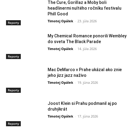
The Cure, Gorillaz a Moby boli
headlinermi nultého ročníku festivalu
Phill Good
Timotej Opálek
-
23. júla 2026
Reporty
My Chemical Romance ponorili Wembley
do sveta The Black Parade
Timotej Opálek
-
14. júla 2026
Reporty
Mac DeMarco v Prahe ukázal ako znie
jeho jizz jazz naživo
Timotej Opálek
-
19. júna 2026
Reporty
Joost Klein si Prahu podmanil aj po
druhýkrát
Timotej Opálek
-
17. júna 2026
Reporty