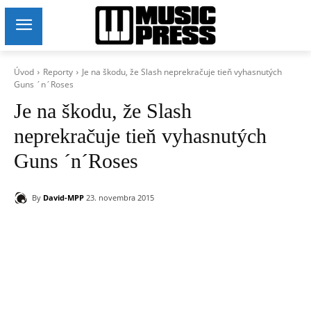
Úvod
Reporty
Je na škodu, že Slash neprekračuje tieň vyhasnutých
Guns ´n´Roses
Je na škodu, že Slash
neprekračuje tieň vyhasnutých
Guns ´n´Roses
By
David-MPP
23. novembra 2015