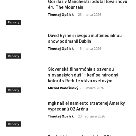
Gorillaz v Manchestri odštartovali novú
éru The Mountain
Timotej Opálek
-
23. marca 2026
Reporty
David Byrne si svojou multimediálnou
show podmanil Dublin
Timotej Opálek
-
15. marca 2026
Reporty
Slovenská filharmónia s ozvenou
slovanských duší – keď sa národný
kolorit v Redute stáva svetovým
Michal Radošinský
-
5. marca 2026
Reporty
mgk našiel namiesto stratenej Ameriky
vypredanú O2 Arénu
Timotej Opálek
-
23. februára 2026
Reporty