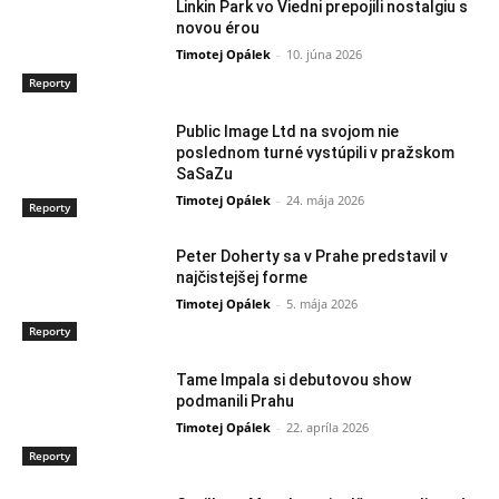
Linkin Park vo Viedni prepojili nostalgiu s
novou érou
Timotej Opálek
-
10. júna 2026
Reporty
Public Image Ltd na svojom nie
poslednom turné vystúpili v pražskom
SaSaZu
Timotej Opálek
-
24. mája 2026
Reporty
Peter Doherty sa v Prahe predstavil v
najčistejšej forme
Timotej Opálek
-
5. mája 2026
Reporty
Tame Impala si debutovou show
podmanili Prahu
Timotej Opálek
-
22. apríla 2026
Reporty