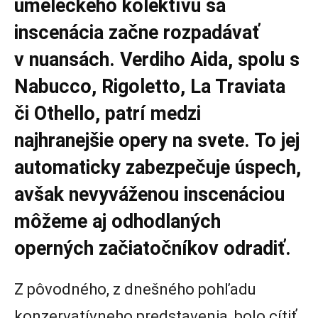
umeleckého kolektívu sa
inscenácia začne rozpadávať
v nuansách. Verdiho Aida, spolu s
Nabucco, Rigoletto, La Traviata
či Othello, patrí medzi
najhranejšie opery na svete. To jej
automaticky zabezpečuje úspech,
avšak nevyváženou inscenáciou
môžeme aj odhodlaných
operných začiatočníkov odradiť.
Z pôvodného, z dnešného pohľadu
konzervatívneho predstavenia, bolo cítiť