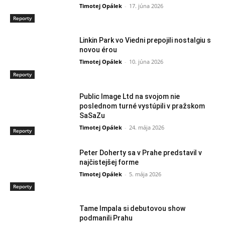
Timotej Opálek
-
17. júna 2026
Reporty
Linkin Park vo Viedni prepojili nostalgiu s
novou érou
Timotej Opálek
-
10. júna 2026
Reporty
Public Image Ltd na svojom nie
poslednom turné vystúpili v pražskom
SaSaZu
Timotej Opálek
-
24. mája 2026
Reporty
Peter Doherty sa v Prahe predstavil v
najčistejšej forme
Timotej Opálek
-
5. mája 2026
Reporty
Tame Impala si debutovou show
podmanili Prahu