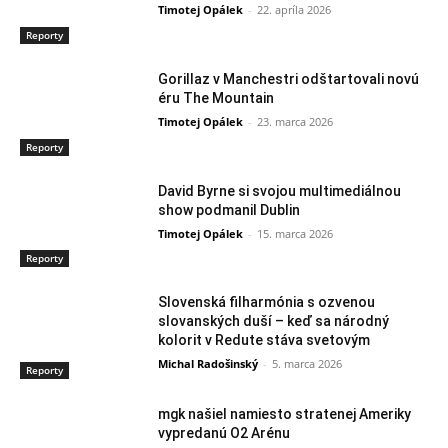
Timotej Opálek
-
22. apríla 2026
Reporty
Gorillaz v Manchestri odštartovali novú
éru The Mountain
Timotej Opálek
-
23. marca 2026
Reporty
David Byrne si svojou multimediálnou
show podmanil Dublin
Timotej Opálek
-
15. marca 2026
Reporty
Slovenská filharmónia s ozvenou
slovanských duší – keď sa národný
kolorit v Redute stáva svetovým
Michal Radošinský
-
5. marca 2026
Reporty
mgk našiel namiesto stratenej Ameriky
vypredanú O2 Arénu