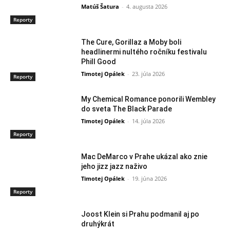
Matúš Šatura
-
4. augusta 2026
Reporty
The Cure, Gorillaz a Moby boli
headlinermi nultého ročníku festivalu
Phill Good
Timotej Opálek
-
23. júla 2026
Reporty
My Chemical Romance ponorili Wembley
do sveta The Black Parade
Timotej Opálek
-
14. júla 2026
Reporty
Mac DeMarco v Prahe ukázal ako znie
jeho jizz jazz naživo
Timotej Opálek
-
19. júna 2026
Reporty
Joost Klein si Prahu podmanil aj po
druhýkrát