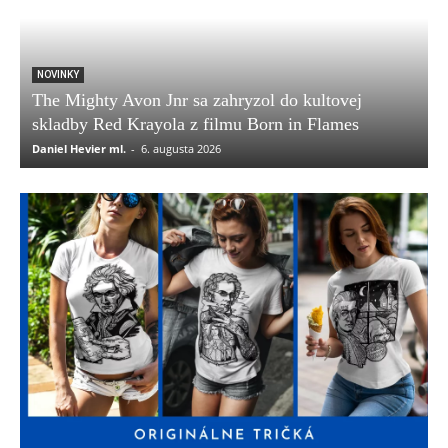
NOVINKY
The Mighty Avon Jnr sa zahryzol do kultovej
skladby Red Krayola z filmu Born in Flames
Daniel Hevier ml.
-
6. augusta 2026