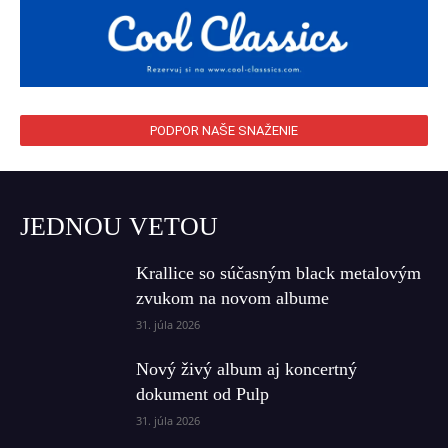
PODPOR NAŠE SNAŽENIE
JEDNOU VETOU
Krallice so súčasným black metalovým
zvukom na novom albume
31. júla 2026
Nový živý album aj koncertný
dokument od Pulp
31. júla 2026