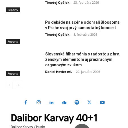
Timotej Opálek
-
23. februára 2026
Reporty
Po dekáde na scéne odohrali Blossoms
v Prahe svoj prvý samostatný koncert
Timotej Opálek
-
8. februára 2026
Reporty
Slovenská filharmónia s radosťou z hry,
ženským elementom aj priezračným
organovým zvukom
Daniel Hevier ml.
-
22. januára 2026
Reporty