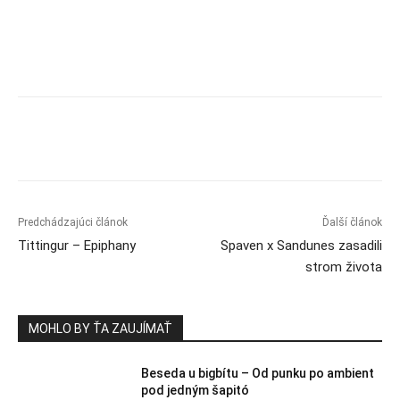
Predchádzajúci článok
Ďalší článok
Tittingur – Epiphany
Spaven x Sandunes zasadili
strom života
MOHLO BY ŤA ZAUJÍMAŤ
Beseda u bigbítu – Od punku po ambient
pod jedným šapitó