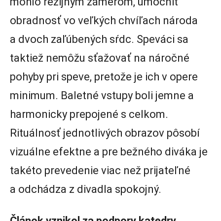
mohlo režijným zámerom, umocniť
obradnosť vo veľkých chvíľach národa
a dvoch zaľúbených sŕdc. Speváci sa
taktiež nemôžu sťažovať na náročné
pohyby pri speve, pretože je ich v opere
minimum. Baletné vstupy boli jemne a
harmonicky prepojené s celkom.
Rituálnosť jednotlivých obrazov pôsobí
vizuálne efektne a pre bežného diváka je
takéto prevedenie viac než prijateľné
a odchádza z divadla spokojný.
Článok vznikol za podpory katedry