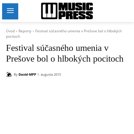
Úvod
Reporty
Festival súčasného umenia v Prešove bol o hlbokých
pocitoch
Festival súčasného umenia v
Prešove bol o hlbokých pocitoch
By
David-MPP
1. augusta 2015