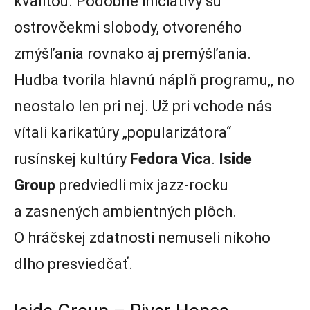
kvalitou. Podobné iniciatívy sú
ostrovčekmi slobody, otvoreného
zmýšľania rovnako aj premýšľania.
Hudba tvorila hlavnú náplň programu,, no
neostalo len pri nej. Už pri vchode nás
vítali karikatúry „popularizátora“
rusínskej kultúry
Fedora Vic
a.
Iside
Group
predviedli mix jazz-rocku
a zasnených ambientných plôch.
O hráčskej zdatnosti nemuseli nikoho
dlho presviedčať.