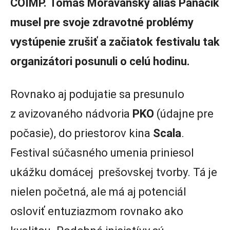
COIMP.
Tomáš Moravanský alias Panáčik
musel pre svoje zdravotné problémy
vystúpenie zrušiť a začiatok festivalu tak
organizátori posunuli o celú hodinu.
Rovnako aj podujatie sa presunulo
z avizovaného nádvoria
PKO
(údajne pre
počasie), do priestorov kina
Scala
.
Festival súčasného umenia priniesol
ukážku domácej prešovskej tvorby. Tá je
nielen početná, ale má aj potenciál
osloviť entuziazmom rovnako ako