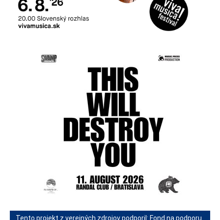
Tento projekt z verejných zdrojov podporil: Fond na podporu