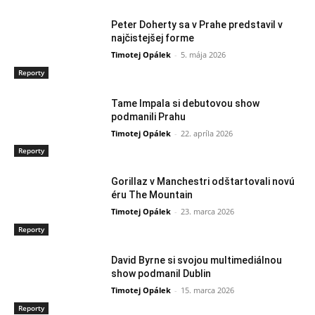
Peter Doherty sa v Prahe predstavil v
najčistejšej forme
Timotej Opálek
-
5. mája 2026
Reporty
Tame Impala si debutovou show
podmanili Prahu
Timotej Opálek
-
22. apríla 2026
Reporty
Gorillaz v Manchestri odštartovali novú
éru The Mountain
Timotej Opálek
-
23. marca 2026
Reporty
David Byrne si svojou multimediálnou
show podmanil Dublin
Timotej Opálek
-
15. marca 2026
Reporty