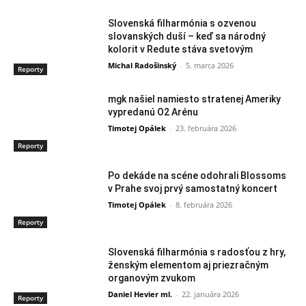
Slovenská filharmónia s ozvenou
slovanských duší – keď sa národný
kolorit v Redute stáva svetovým
Michal Radošinský
-
5. marca 2026
Reporty
mgk našiel namiesto stratenej Ameriky
vypredanú O2 Arénu
Timotej Opálek
-
23. februára 2026
Reporty
Po dekáde na scéne odohrali Blossoms
v Prahe svoj prvý samostatný koncert
Timotej Opálek
-
8. februára 2026
Reporty
Slovenská filharmónia s radosťou z hry,
ženským elementom aj priezračným
organovým zvukom
Daniel Hevier ml.
-
22. januára 2026
Reporty