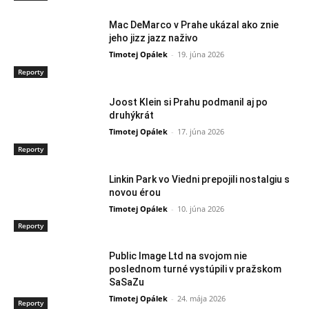
Mac DeMarco v Prahe ukázal ako znie
jeho jizz jazz naživo
Timotej Opálek
-
19. júna 2026
Reporty
Joost Klein si Prahu podmanil aj po
druhýkrát
Timotej Opálek
-
17. júna 2026
Reporty
Linkin Park vo Viedni prepojili nostalgiu s
novou érou
Timotej Opálek
-
10. júna 2026
Reporty
Public Image Ltd na svojom nie
poslednom turné vystúpili v pražskom
SaSaZu
Timotej Opálek
-
24. mája 2026
Reporty