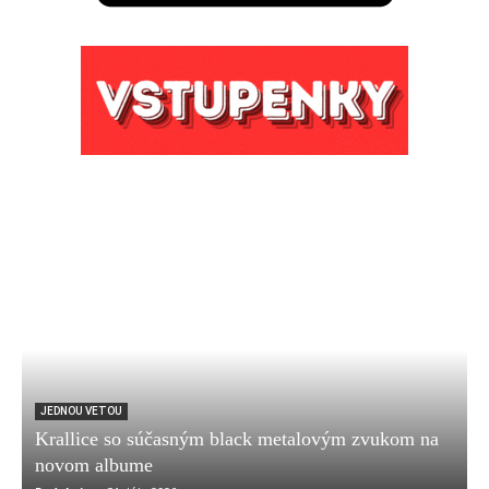
JEDNOU VETOU
Krallice so súčasným black metalovým zvukom na
novom albume