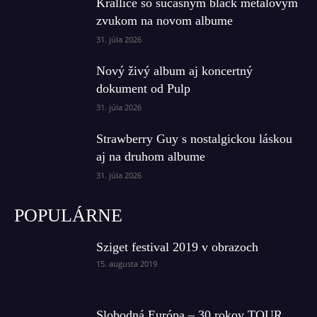
Krallice so súčasným black metalovým
zvukom na novom albume
31. júla 2026
Nový živý album aj koncertný
dokument od Pulp
31. júla 2026
Strawberry Guy s nostalgickou láskou
aj na druhom albume
31. júla 2026
POPULÁRNE
Sziget festival 2019 v obrazoch
15. augusta 2019
Slobodná Európa – 30 rokov TOUR