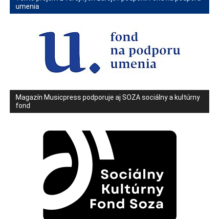
umenia
Magazín Musicpress podporuje aj SOZA sociálny a kultúrny
fond