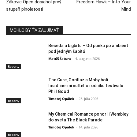
Žákovic Open dosiahol prvý
Freedom Hawk – Into Your
stupeň plnoletosti
Mind
MOHLO BY ŤA ZAUJÍMAŤ
Beseda u bigbítu – Od punku po ambient
pod jedným šapitó
Matúš Šatura
-
4. augusta 2026
Reporty
The Cure, Gorillaz a Moby boli
headlinermi nultého ročníku festivalu
Phill Good
Timotej Opálek
-
23. júla 2026
Reporty
My Chemical Romance ponorili Wembley
do sveta The Black Parade
Timotej Opálek
-
14. júla 2026
Reporty