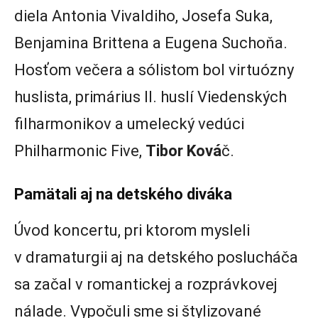
diela Antonia Vivaldiho, Josefa Suka,
Benjamina Brittena a Eugena Suchoňa.
Hosťom večera a sólistom bol virtuózny
huslista, primárius II. huslí Viedenských
filharmonikov a umelecký vedúci
Philharmonic Five,
Tibor Ková
č.
Pamätali aj na detského diváka
Úvod koncertu, pri ktorom mysleli
v dramaturgii aj na detského poslucháča
sa začal v romantickej a rozprávkovej
nálade. Vypočuli sme si štylizované