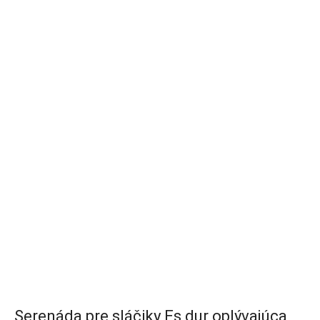
Serenáda pre sláčiky Es dur oplývajúca