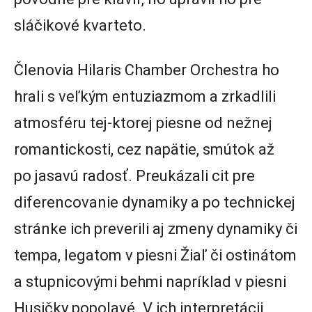
sláčikové kvarteto.
Členovia Hilaris Chamber Orchestra ho
hrali s veľkým entuziazmom a zrkadlili
atmosféru tej-ktorej piesne od nežnej
romantickosti, cez napätie, smútok až
po jasavú radosť. Preukázali cit pre
diferencovanie dynamiky a po technickej
stránke ich preverili aj zmeny dynamiky či
tempa, legatom v piesni Žiaľ či ostinátom
a stupnicovými behmi napríklad v piesni
Husičky popolavé. V ich interpretácii