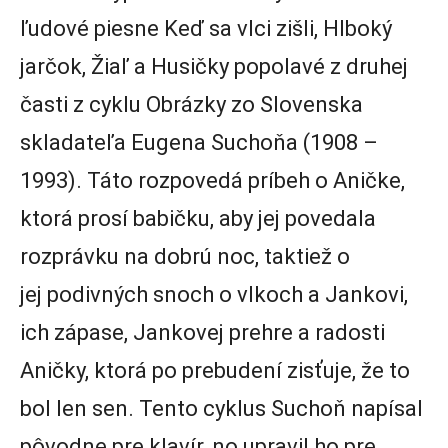
ľudové piesne Keď sa vlci zišli, Hlboký
jarčok, Žiaľ a Husičky popolavé z druhej
časti z cyklu Obrázky zo Slovenska
skladateľa Eugena Suchoňa (1908 –
1993). Táto rozpovedá príbeh o Aničke,
ktorá prosí babičku, aby jej povedala
rozprávku na dobrú noc, taktiež o
jej podivných snoch o vlkoch a Jankovi,
ich zápase, Jankovej prehre a radosti
Aničky, ktorá po prebudení zisťuje, že to
bol len sen. Tento cyklus Suchoň napísal
pôvodne pre klavír, no upravil ho pre