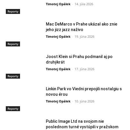
Timotej Opálek
-
14. júla 2026
Reporty
Mac DeMarco v Prahe ukázal ako znie
jeho jizz jazz naživo
Timotej Opálek
-
19. júna 2026
Reporty
Joost Klein si Prahu podmanil aj po
druhýkrát
Timotej Opálek
-
17. júna 2026
Reporty
Linkin Park vo Viedni prepojili nostalgiu s
novou érou
Timotej Opálek
-
10. júna 2026
Reporty
Public Image Ltd na svojom nie
poslednom turné vystúpili v pražskom