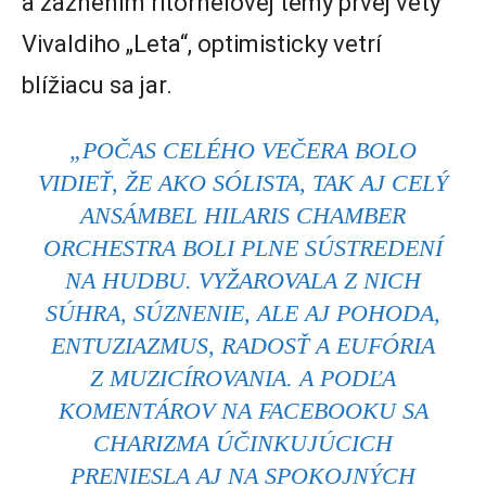
a zaznením ritornelovej témy prvej vety
Vivaldiho „Leta“, optimisticky vetrí
blížiacu sa jar.
„POČAS CELÉHO VEČERA BOLO
VIDIEŤ, ŽE AKO SÓLISTA, TAK AJ CELÝ
ANSÁMBEL HILARIS CHAMBER
ORCHESTRA BOLI PLNE SÚSTREDENÍ
NA HUDBU. VYŽAROVALA Z NICH
SÚHRA, SÚZNENIE, ALE AJ POHODA,
ENTUZIAZMUS, RADOSŤ A EUFÓRIA
Z MUZICÍROVANIA. A PODĽA
KOMENTÁROV NA FACEBOOKU SA
CHARIZMA ÚČINKUJÚCICH
PRENIESLA AJ NA SPOKOJNÝCH