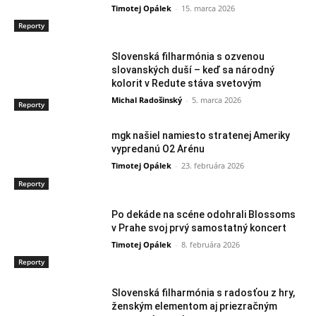
Timotej Opálek
-
15. marca 2026
Reporty
Slovenská filharmónia s ozvenou
slovanských duší – keď sa národný
kolorit v Redute stáva svetovým
Michal Radošinský
-
5. marca 2026
Reporty
mgk našiel namiesto stratenej Ameriky
vypredanú O2 Arénu
Timotej Opálek
-
23. februára 2026
Reporty
Po dekáde na scéne odohrali Blossoms
v Prahe svoj prvý samostatný koncert
Timotej Opálek
-
8. februára 2026
Reporty
Slovenská filharmónia s radosťou z hry,
ženským elementom aj priezračným