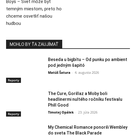
Boys – Svet môže byť
temným miestom, preto ho
chceme osvetliť našou
hudbou
MOHLO BY ŤA ZAUJÍMAŤ
Beseda u bigbítu – Od punku po ambient
pod jedným šapitó
Matúš Šatura
-
4. augusta 2026
Reporty
The Cure, Gorillaz a Moby boli
headlinermi nultého ročníku festivalu
Phill Good
Timotej Opálek
-
23. júla 2026
Reporty
My Chemical Romance ponorili Wembley
do sveta The Black Parade