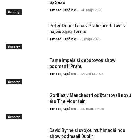
SaSaZu
Timotej Opálek
-
24. mája 2026
Reporty
Peter Doherty sa v Prahe predstavil v
najčistejšej forme
Timotej Opálek
-
5. mája 2026
Reporty
Tame Impala si debutovou show
podmanili Prahu
Timotej Opálek
-
22. apríla 2026
Reporty
Gorillaz v Manchestri odštartovali novú
éru The Mountain
Timotej Opálek
-
23. marca 2026
Reporty
David Byrne si svojou multimediálnou
show podmanil Dublin