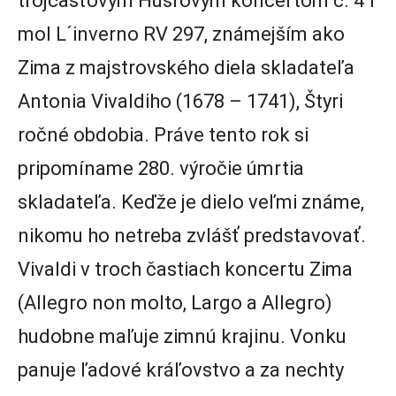
trojčasťovým Husľovým koncertom č. 4 f
mol L´inverno RV 297, známejším ako
Zima z majstrovského diela skladateľa
Antonia Vivaldiho (1678 – 1741), Štyri
ročné obdobia. Práve tento rok si
pripomíname 280. výročie úmrtia
skladateľa. Keďže je dielo veľmi známe,
nikomu ho netreba zvlášť predstavovať.
Vivaldi v troch častiach koncertu Zima
(Allegro non molto, Largo a Allegro)
hudobne maľuje zimnú krajinu. Vonku
panuje ľadové kráľovstvo a za nechty