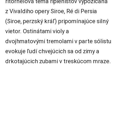
ritornelová téma ripienistov vypožičaná
z Vivaldiho opery Siroe, Ré di Persia
(Siroe, perzský kráľ) pripomínajúce silný
vietor. Ostinátami violy a
dvojhmatovými tremolami v parte sólistu
evokuje ľudí chvejúcich sa od zimy a
drkotajúcich zubami v treskúcom mraze.