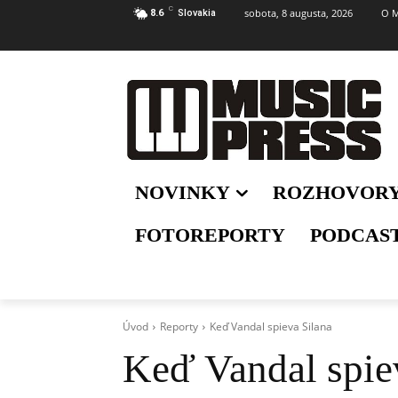
C
sobota, 8 augusta, 2026
O M
8.6
Slovakia
NOVINKY
ROZHOVOR
FOTOREPORTY
PODCAS
Úvod
Reporty
Keď Vandal spieva Silana
Keď Vandal spie