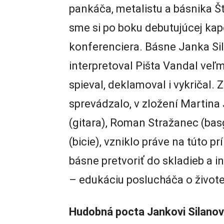
pankáča, metalistu a básnika Š
sme si po boku debutujúcej kape
konferenciera. Básne Janka Si
interpretoval Pišta Vandal veľmi
spieval, deklamoval i vykričal. 
sprevádzalo, v zložení Martina 
(gitara), Roman Stražanec (bas
(bicie), vzniklo práve na túto p
básne pretvoriť do skladieb a i
– edukáciu poslucháča o živote
Hudobná pocta Jankovi Silanov