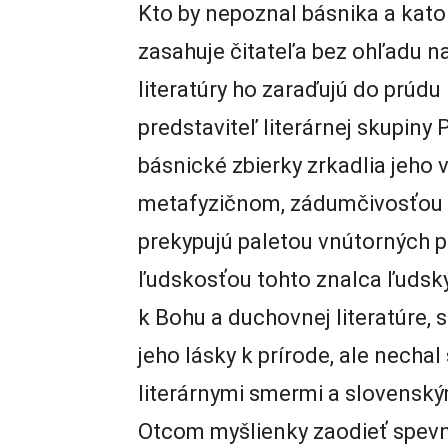
Kto by nepoznal básnika a kato
zasahuje čitateľa bez ohľadu n
literatúry ho zaraďujú do prúdu 
predstaviteľ literárnej skupiny 
básnické zbierky zrkadlia jeho 
metafyzičnom, zádumčivosťou 
prekypujú paletou vnútorných p
ľudskosťou tohto znalca ľudský
k Bohu a duchovnej literatúre, 
jeho lásky k prírode, ale necha
literárnymi smermi a slovensk
Otcom myšlienky zaodieť spev