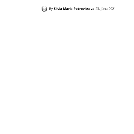
By
Silvia Maria Petrovitsova
23. júna 2021
Zdieľam