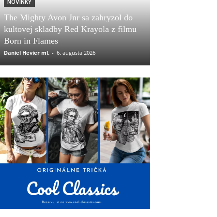
NOVINKY
The Mighty Avon Jnr sa zahryzol do
kultovej skladby Red Krayola z filmu
Born in Flames
Daniel Hevier ml.
-
6. augusta 2026