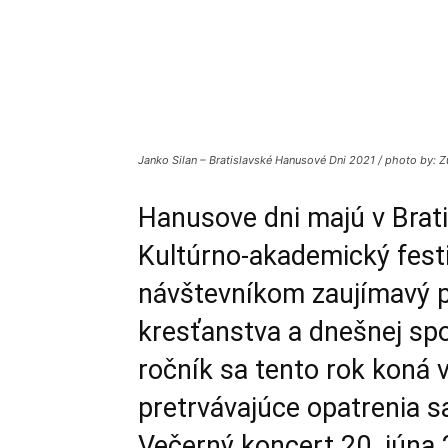
Janko Silan – Bratislavské Hanusové Dni 2021 / photo by:
Hanusove dni majú v Brati
Kultúrno-akademický fest
návštevníkom zaujímavý 
kresťanstva a dnešnej spol
ročník sa tento rok koná
pretrvávajúce opatrenia sa
Večerný koncert 20. júna 