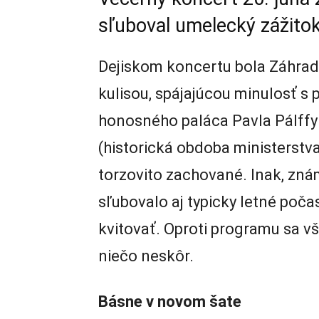
sľuboval umelecký zážitok
Dejiskom koncertu bola Záhrad
kulisou, spájajúcou minulosť s 
honosného paláca Pavla Pálffy
(historická obdoba ministerstva 
torzovito zachované. Inak, zn
sľubovalo aj typicky letné počas
kvitovať. Oproti programu sa v
niečo neskôr.
Básne v novom šate