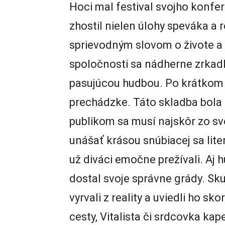
Hoci mal festival svojho konfe
zhostil nielen úlohy speváka a 
sprievodným slovom o živote a 
spoločnosti sa nádherne zrkadli
pasujúcou hudbou. Po krátkom
prechádzke. Táto skladba bola p
publikom sa musí najskôr zo svo
unášať krásou snúbiacej sa lite
už diváci emočne prežívali. Aj 
dostal svoje správne grády. Sk
vyrvali z reality a uviedli ho sk
cesty, Vitalista či srdcovka k