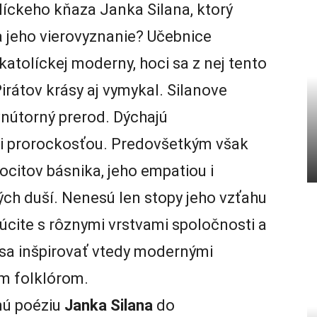
líckeho kňaza Janka Silana, ktorý
a jeho vierovyznanie? Učebnice
katolíckej moderny, hoci sa z nej tento
Pirátov krásy aj vymykal. Silanove
vnútorný prerod. Dýchajú
i prorockosťou. Predovšetkým však
ocitov básnika, jeho empatiou i
ch duší. Nenesú len stopy jeho vzťahu
súcite s rôznymi vrstvami spoločnosti a
l sa inšpirovať vtedy modernými
ým folklórom.
nú poéziu
Janka Silana
do