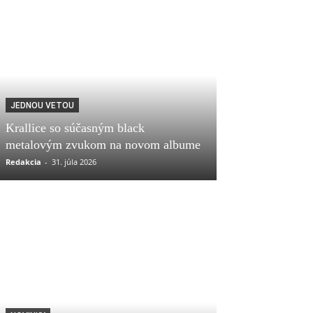
JEDNOU VETOU
Krallice so súčasným black
metalovým zvukom na novom albume
Redakcia
-
31. júla 2026