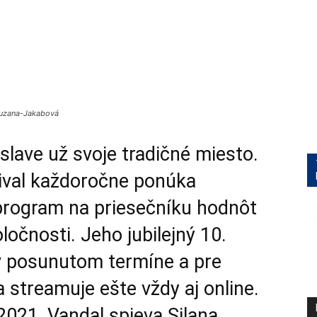
 Zuzana-Jakabová
slave už svoje tradičné miesto.
ival každoročne ponúka
program na priesečníku hodnôt
očnosti. Jeho jubilejný 10.
 v posunutom termíne a pre
 streamuje ešte vždy aj online.
2021, Vandal spieva Silana,