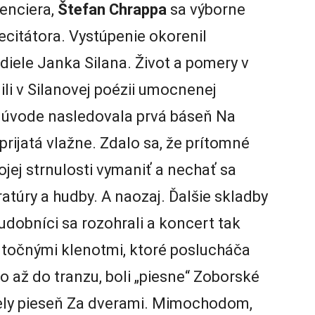
renciera,
Štefan Chrappa
sa výborne
recitátora. Vystúpenie okorenil
diele Janka Silana. Život a pomery v
li v Silanovej poézii umocnenej
 úvode nasledovala prvá báseň Na
rijatá vlažne. Zdalo sa, že prítomné
jej strnulosti vymaniť a nechať sa
ratúry a hudby. A naozaj. Ďalšie skladby
hudobníci sa rozohrali a koncert tak
utočnými klenotmi, ktoré poslucháča
oro až do tranzu, boli „piesne“ Zoborské
apely pieseň Za dverami. Mimochodom,