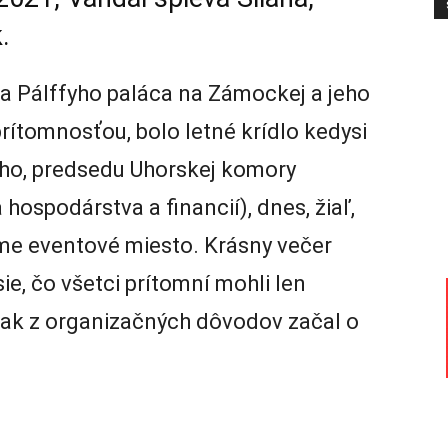
.
a Pálffyho paláca na Zámockej a jeho
prítomnosťou, bolo letné krídlo kedysi
ho, predsedu Uhorskej komory
hospodárstva a financií), dnes, žiaľ,
áme eventové miesto. Krásny večer
ie, čo všetci prítomní mohli len
šak z organizačných dôvodov začal o