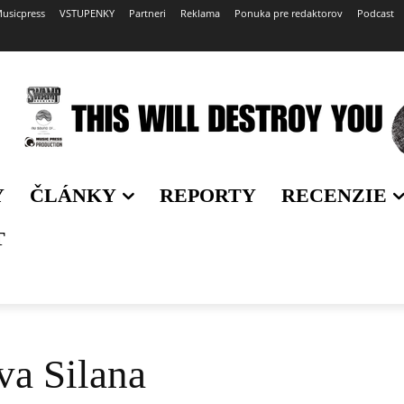
usicpress
VSTUPENKY
Partneri
Reklama
Ponuka pre redaktorov
Podcast
Y
ČLÁNKY
REPORTY
RECENZIE
T
va Silana