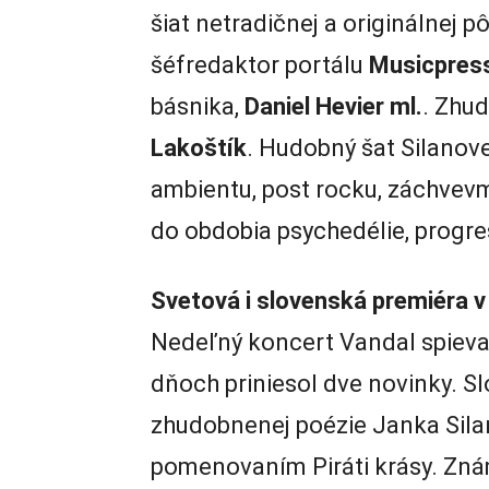
šiat netradičnej a originálnej 
šéfredaktor portálu
Musicpres
básnika,
Daniel Hevier ml.
. Zhud
Lakoštík
. Hudobný šat Silanove
ambientu, post rocku, záchvevm
do obdobia psychedélie, progre
Svetová i slovenská premiéra v
Nedeľný koncert Vandal spieva
dňoch priniesol dve novinky. S
zhudobnenej poézie Janka Sila
pomenovaním Piráti krásy. Zn