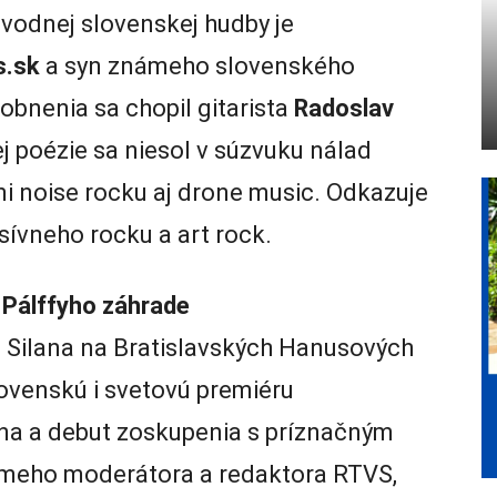
pôvodnej slovenskej hudby je
s.sk
a syn známeho slovenského
obnenia sa chopil gitarista
Radoslav
j poézie sa niesol v súzvuku nálad
i noise rocku aj drone music. Odkazuje
sívneho rocku a art rock.
 Pálffyho záhrade
 Silana na Bratislavských Hanusových
lovenskú i svetovú premiéru
na a debut zoskupenia s príznačným
ámeho moderátora a redaktora RTVS,