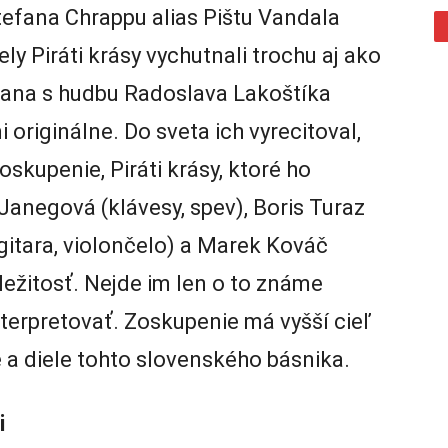
tefana Chrappu alias Pištu Vandala
ly Piráti krásy vychutnali trochu aj ako
lana s hudbu Radoslava Lakoštíka
 originálne. Do sveta ich vyrecitoval,
Zoskupenie, Piráti krásy, ktoré ho
Janegová (klávesy, spev), Boris Turaz
gitara, violončelo) a Marek Kováč
ríležitosť. Nejde im len o to známe
nterpretovať. Zoskupenie má vyšší cieľ
 a diele tohto slovenského básnika.
i