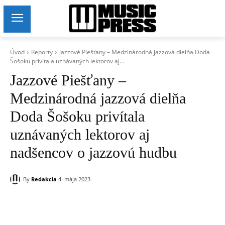
Úvod
Reporty
Jazzové Piešťany – Medzinárodná jazzová dielňa Doda
Šošoku privítala uznávaných lektorov aj...
Jazzové Piešťany –
Medzinárodná jazzová dielňa
Doda Šošoku privítala
uznávaných lektorov aj
nadšencov o jazzovú hudbu
By
Redakcia
4. mája 2023