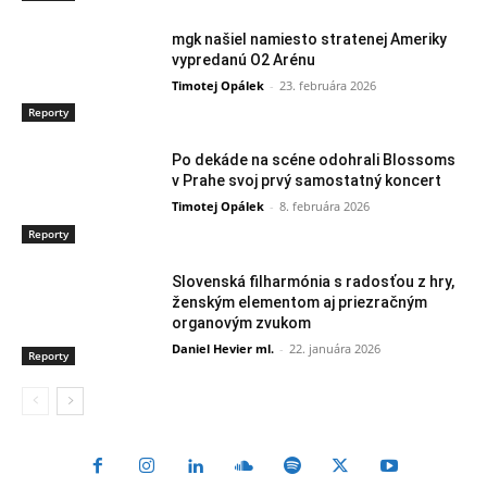
mgk našiel namiesto stratenej Ameriky
vypredanú O2 Arénu
Timotej Opálek
-
23. februára 2026
Reporty
Po dekáde na scéne odohrali Blossoms
v Prahe svoj prvý samostatný koncert
Timotej Opálek
-
8. februára 2026
Reporty
Slovenská filharmónia s radosťou z hry,
ženským elementom aj priezračným
organovým zvukom
Daniel Hevier ml.
-
22. januára 2026
Reporty