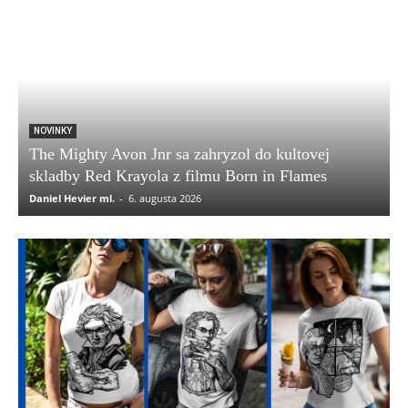
NOVINKY
The Mighty Avon Jnr sa zahryzol do kultovej
skladby Red Krayola z filmu Born in Flames
Daniel Hevier ml.
-
6. augusta 2026