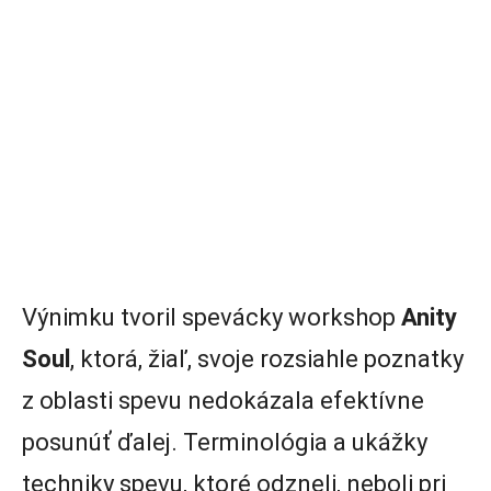
Výnimku tvoril spevácky workshop
Anity
Soul
, ktorá, žiaľ, svoje rozsiahle poznatky
z oblasti spevu nedokázala efektívne
posunúť ďalej. Terminológia a ukážky
techniky spevu, ktoré odzneli, neboli pri