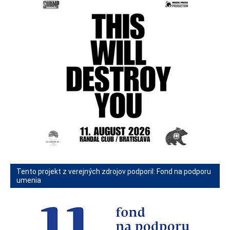
Tento projekt z verejných zdrojov podporil: Fond na podporu
umenia