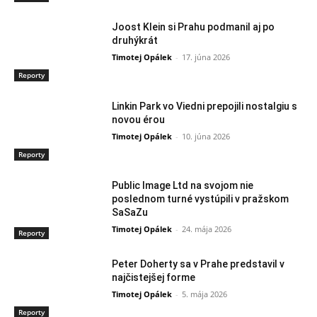
Joost Klein si Prahu podmanil aj po
druhýkrát
Timotej Opálek
-
17. júna 2026
Reporty
Linkin Park vo Viedni prepojili nostalgiu s
novou érou
Timotej Opálek
-
10. júna 2026
Reporty
Public Image Ltd na svojom nie
poslednom turné vystúpili v pražskom
SaSaZu
Timotej Opálek
-
24. mája 2026
Reporty
Peter Doherty sa v Prahe predstavil v
najčistejšej forme
Timotej Opálek
-
5. mája 2026
Reporty