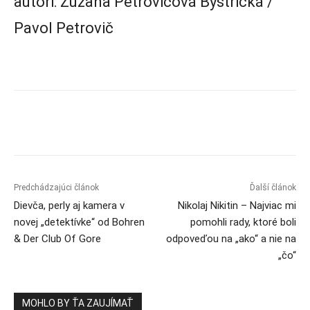
autori: Zuzana Petrovičová Bystrická /
Pavol Petrovič
Predchádzajúci článok
Ďalší článok
Dievča, perly aj kamera v
Nikolaj Nikitin – Najviac mi
novej „detektívke“ od Bohren
pomohli rady, ktoré boli
& Der Club Of Gore
odpoveďou na „ako“ a nie na
„čo“
MOHLO BY ŤA ZAUJÍMAŤ