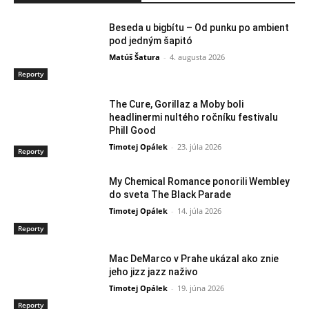
Beseda u bigbítu – Od punku po ambient
pod jedným šapitó
Matúš Šatura
-
4. augusta 2026
Reporty
The Cure, Gorillaz a Moby boli
headlinermi nultého ročníku festivalu
Phill Good
Timotej Opálek
-
23. júla 2026
Reporty
My Chemical Romance ponorili Wembley
do sveta The Black Parade
Timotej Opálek
-
14. júla 2026
Reporty
Mac DeMarco v Prahe ukázal ako znie
jeho jizz jazz naživo
Timotej Opálek
-
19. júna 2026
Reporty