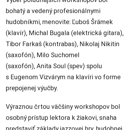
bohatý a vedený profesionálnymi
hudobníkmi, menovite: Ľuboš Šrámek
(klavír), Michal Bugala (elektrická gitara),
Tibor Farkaš (kontrabas), Nikolaj Nikitin
(saxofón), Milo Suchomel
(saxofón), Anita Soul (spev) spolu
s Eugenom Vizvárym na klavíri vo forme
prepojenej výučby.
Výraznou črtou väčšiny workshopov bol
osobný prístup lektora k žiakovi, snaha
predstaviť základy jazzovej hry, hudobnej