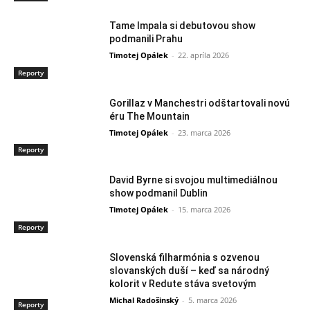
Tame Impala si debutovou show
podmanili Prahu
Timotej Opálek
-
22. apríla 2026
Reporty
Gorillaz v Manchestri odštartovali novú
éru The Mountain
Timotej Opálek
-
23. marca 2026
Reporty
David Byrne si svojou multimediálnou
show podmanil Dublin
Timotej Opálek
-
15. marca 2026
Reporty
Slovenská filharmónia s ozvenou
slovanských duší – keď sa národný
kolorit v Redute stáva svetovým
Michal Radošinský
-
5. marca 2026
Reporty